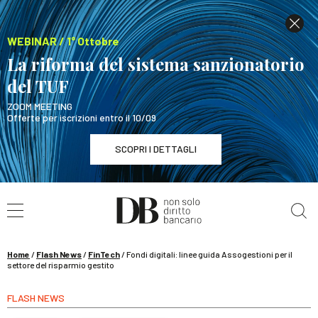
WEBINAR / 1° Ottobre
La riforma del sistema sanzionatorio
del TUF
ZOOM MEETING
Offerte per iscrizioni entro il 10/09
SCOPRI I DETTAGLI
Cerca nel sito
WEBINAR / 1° Ottobre
La riforma del sistema sanzionatorio del TUF
SCOPRI I DETTAGLI
Home
/
Flash News
/
FinTech
/
Fondi digitali: linee guida Assogestioni per il
settore del risparmio gestito
FLASH NEWS