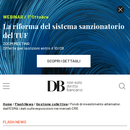
WEBINAR / 1° Ottobre
La riforma del sistema sanzionatorio
del TUF
ZOOM MEETING
Offerte per iscrizioni entro il 10/09
SCOPRI I DETTAGLI
Cerca nel sito
WEBINAR / 1° Ottobre
La riforma del sistema sanzionatorio del TUF
SCOPRI I DETTAGLI
Home
/
Flash News
/
Gestione collettiva
/
Fondi di investimento alternativi:
dall’ESMA i dati sulle esposizioni nei mercati CRE
FLASH NEWS