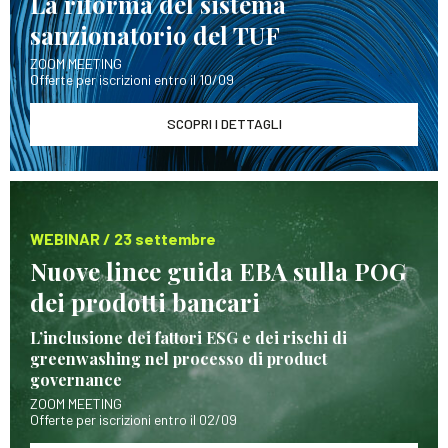
La riforma del sistema
sanzionatorio del TUF
ZOOM MEETING
Offerte per iscrizioni entro il 10/09
SCOPRI I DETTAGLI
WEBINAR / 23 settembre
Nuove linee guida EBA sulla POG
dei prodotti bancari
L’inclusione dei fattori ESG e dei rischi di
greenwashing nel processo di product
governance
ZOOM MEETING
Offerte per iscrizioni entro il 02/09