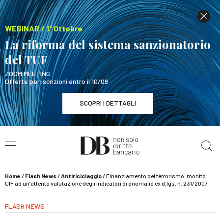
WEBINAR / 1° Ottobre
La riforma del sistema sanzionatorio
del TUF
ZOOM MEETING
Offerte per iscrizioni entro il 10/09
SCOPRI I DETTAGLI
Cerca nel sito
WEBINAR / 1° Ottobre
La riforma del sistema sanzionatorio del TUF
SCOPRI I DETTAGLI
Home
/
Flash News
/
Antiriciclaggio
/
Finanziamento del terrorismo: monito
UIF ad un’attenta valutazione degli indicatori di anomalia ex d.lgs. n. 231/2007
FLASH NEWS