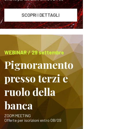
SCOPRI I DETTAGLI
WEBINAR / 29 settembre
Pignoramento
presso terzi e
ruolo della
banca
ZOOM MEETING
Offerte per iscrizioni entro 08/09