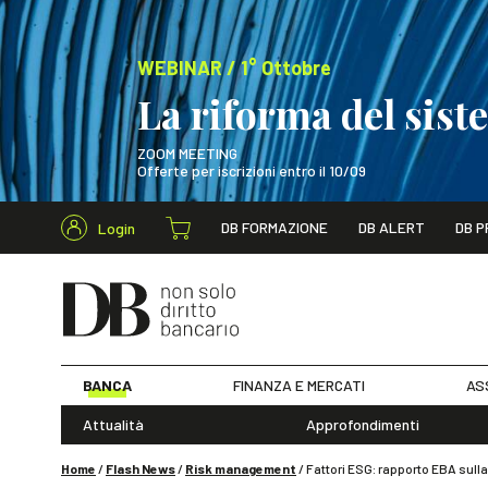
WEBINAR / 1° Ottobre
La riforma del sis
ZOOM MEETING
Offerte per iscrizioni entro il 10/09
Cerca nel s
DB FORMAZIONE
DB ALERT
DB P
Login
WEBINAR / 1° Ot
BANCA
FINANZA E MERCATI
AS
Attualità
Approfondimenti
Home
/
Flash News
/
Risk management
/
Fattori ESG: rapporto EBA sulla 