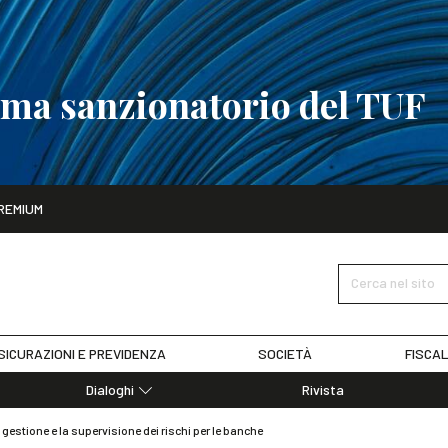
tema sanzionatorio del TUF
ito
REMIUM
tobre
La riforma del sistema sanzionatorio del TUF
SCOPRI I DET
Cerca nel sito
SICURAZIONI E PREVIDENZA
SOCIETÀ
FISCAL
Dialoghi
Rivista
Dialoghi di Diritto dell'Economia
gestione e la supervisione dei rischi per le banche
Editoriali