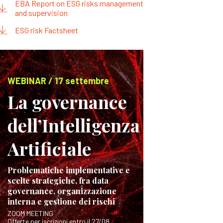
EBA Report on ESG risks management
and supervision
ESG risk Factsheet
WEBINAR / 17 settembre
La governance
dell’Intelligenza
Artificiale
Problematiche implementative e
scelte strategiche, fra data
governance, organizzazione
interna e gestione dei rischi
ZOOM MEETING
Offerte per iscrizioni entro il 27/08