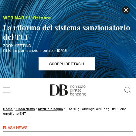
WEBINAR / 1° Ottobre
La riforma del sistema sanzionatorio
del TUF
ZOOM MEETING
Offerte per iscrizioni entro il 10/09
SCOPRI I DETTAGLI
Cerca nel sito
WEBINAR / 1° Ottobre
La riforma del sistema sanzionatorio del TUF
SCOPRI I DETTAGLI
Home
/
Flash News
/
Antiriciclaggio
/
EBA sugli obblighi AML degli IMEL che
emettono EMT
FLASH NEWS