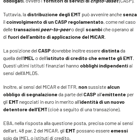
obbligati
, ovvero i
fornitori di servizi di
cripto-asset
(CASP).
Tuttavia, la
distribuzione degli EMT
può avvenire anche
senza
il
coinvolgimento di un CASP
regolamentato
, come nel caso
delle
transazioni
peer-to-peer
o degli
scambi
che operano al
di
fuori dell’ambito di applicazione del MiCAR
.
La posizione del
CASP
dovrebbe inoltre essere
distinta
da
quella dell’
IMEL
o dell’
istituto di credito che emette gli EMT
.
Questi ultimi istituti finanziari hanno
obblighi indipendenti
ai
sensi dell’AMLD5.
Inoltre, ai sensi del MiCAR e del TFR,
non
sussiste
alcun
obbligo di segnalazione
da parte del
CASP
all’
emittente
per
gli
EMT
negoziati in euro in merito all’
identità di un nuovo
detentore dell’EMT
(cioè a seguito di una transazione).
EBA, nella risposta alla questione posta, precisa come ai sensi
dell’art. 48 par. 2 del MiCAR, gli
EMT
possano essere
emessi
solo da IMEL o istituti di credito.