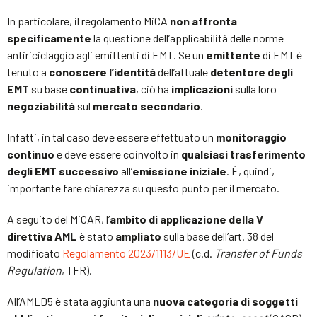
In particolare, il regolamento MiCA
non
affronta
specificamente
la questione dell’applicabilità delle norme
antiriciclaggio agli emittenti di EMT. Se un
emittente
di EMT è
tenuto a
conoscere l’identità
dell’attuale
detentore degli
EMT
su base
continuativa
, ciò ha
implicazioni
sulla loro
negoziabilità
sul
mercato secondario
.
Infatti, in tal caso deve essere effettuato un
monitoraggio
continuo
e deve essere coinvolto in
qualsiasi trasferimento
degli EMT
successivo
all’
emissione iniziale
. È, quindi,
importante fare chiarezza su questo punto per il mercato.
A seguito del MiCAR, l’
ambito
di
applicazione della V
direttiva AML
è stato
ampliato
sulla base dell’art. 38 del
modificato
Regolamento 2023/1113/UE
(c.d.
Transfer of Funds
Regulation
, TFR).
All’AMLD5 è stata aggiunta una
nuova categoria di soggetti