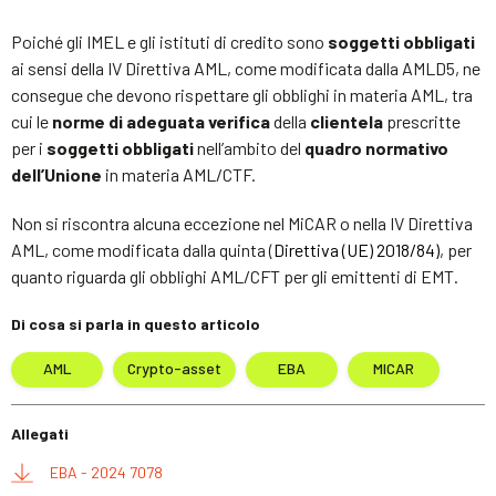
Poiché gli IMEL e gli istituti di credito sono
soggetti obbligati
ai sensi della IV Direttiva AML, come modificata dalla AMLD5, ne
consegue che devono rispettare gli obblighi in materia AML, tra
cui le
norme di adeguata verifica
della
clientela
prescritte
per i
soggetti obbligati
nell’ambito del
quadro normativo
dell’Unione
in materia AML/CTF.
Non si riscontra alcuna eccezione nel MiCAR o nella IV Direttiva
AML, come modificata dalla quinta (
Direttiva (UE) 2018/84)
, per
quanto riguarda gli obblighi AML/CFT per gli emittenti di EMT.
Di cosa si parla in questo articolo
AML
Crypto-asset
EBA
MICAR
Allegati
EBA - 2024 7078