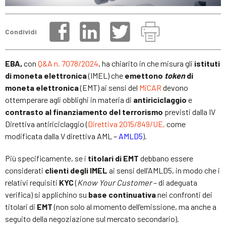
Condividi
EBA,
con
Q&A n. 7078/2024
, ha chiarito in che misura gli
istituti
di moneta elettronica
(IMEL) che
emettono
token
di
moneta elettronica
(EMT) ai sensi del
MiCAR
devono
ottemperare agli obblighi in materia di
antiriciclaggio
e
contrasto al finanziamento del terrorismo
previsti dalla IV
Direttiva antiriciclaggio (
Direttiva 2015/849/UE,
come
modificata dalla V direttiva AML
–
AMLD5
).
Più specificamente, se i
titolari di EMT
debbano essere
considerati
clienti degli IMEL
ai sensi dell’AMLD5, in modo che i
relativi requisiti
KYC
(
Know Your Customer
– di adeguata
verifica) si applichino su
base
continuativa
nei confronti dei
titolari di
EMT
(non solo al momento dell’emissione, ma anche a
seguito della negoziazione sul mercato secondario).