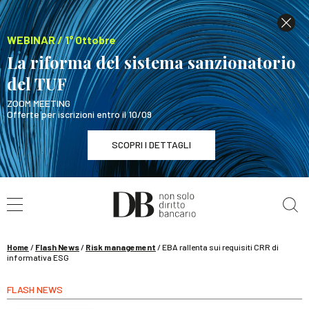
WEBINAR / 1° Ottobre
La riforma del sistema sanzionatorio
del TUF
ZOOM MEETING
Offerte per iscrizioni entro il 10/09
SCOPRI I DETTAGLI
Cerca nel sito
WEBINAR / 1° Ottobre
La riforma del sistema sanzionatorio del TUF
SCOPRI I DETTAGLI
Home
/
Flash News
/
Risk management
/
EBA rallenta sui requisiti CRR di
informativa ESG
FLASH NEWS