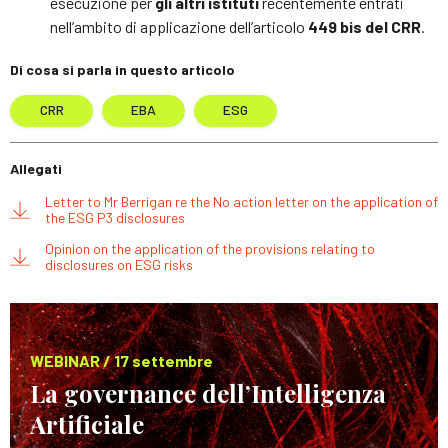
esecuzione per
gli altri istituti
recentemente entrati
nell’ambito di applicazione dell’articolo
449 bis del CRR
.
Di cosa si parla in questo articolo
CRR
EBA
ESG
Allegati
Letter to Mr Berrigan re the No action letter on the application of
the ESG P3 disclosures
Opinion on the application of the provisions relating to
disclosures on ESG risks
WEBINAR / 17 settembre
La governance dell’Intelligenza
Artificiale