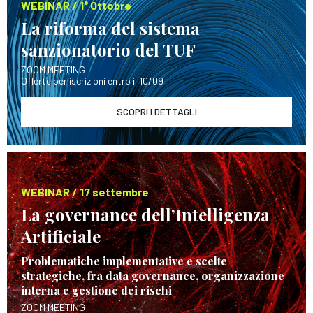
WEBINAR / 1° Ottobre
La riforma del sistema
sanzionatorio del TUF
ZOOM MEETING
Offerte per iscrizioni entro il 10/09
SCOPRI I DETTAGLI
WEBINAR / 17 settembre
La governance dell’Intelligenza
Artificiale
Problematiche implementative e scelte
strategiche, fra data governance, organizzazione
interna e gestione dei rischi
ZOOM MEETING