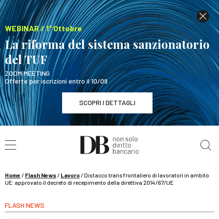
WEBINAR / 1° Ottobre
La riforma del sistema sanzionatorio
del TUF
ZOOM MEETING
Offerte per iscrizioni entro il 10/09
SCOPRI I DETTAGLI
Cerca nel sito
WEBINAR / 1° Ottobre
La riforma del sistema sanzionatorio del TUF
SCOPRI I DETTAGLI
Home
/
Flash News
/
Lavoro
/
Distacco transfrontaliero di lavoratori in ambito
UE: approvato il decreto di recepimento della direttiva 2014/67/UE
FLASH NEWS