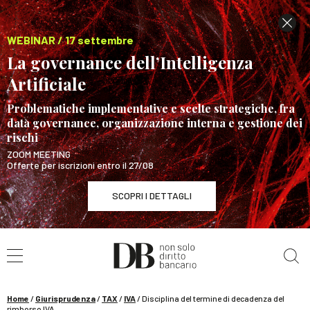
WEBINAR / 17 settembre
La governance dell’Intelligenza
Artificiale
Problematiche implementative e scelte strategiche, fra
data governance, organizzazione interna e gestione dei
rischi
ZOOM MEETING
Offerte per iscrizioni entro il 27/08
SCOPRI I DETTAGLI
Cerca nel sito
WEBINAR / 17 settembre
La governance dell’Intelligenza Artificiale
SCOPRI I DETTAGLI
Home
/
Giurisprudenza
/
TAX
/
IVA
/
Disciplina del termine di decadenza del
rimborso IVA