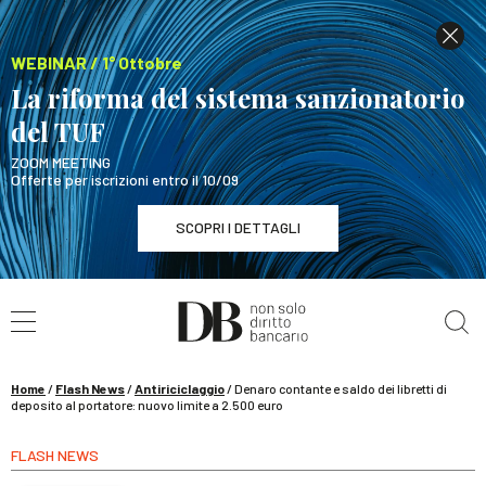
WEBINAR / 1° Ottobre
La riforma del sistema sanzionatorio
del TUF
ZOOM MEETING
Offerte per iscrizioni entro il 10/09
SCOPRI I DETTAGLI
Cerca nel sito
WEBINAR / 1° Ottobre
La riforma del sistema sanzionatorio del TUF
SCOPRI I DETTAGLI
Home
/
Flash News
/
Antiriciclaggio
/
Denaro contante e saldo dei libretti di
deposito al portatore: nuovo limite a 2.500 euro
FLASH NEWS