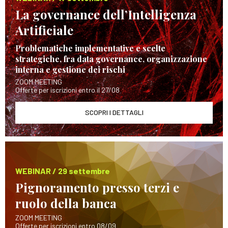
La governance dell’Intelligenza
Artificiale
Problematiche implementative e scelte
strategiche, fra data governance, organizzazione
interna e gestione dei rischi
ZOOM MEETING
Offerte per iscrizioni entro il 27/08
SCOPRI I DETTAGLI
WEBINAR / 29 settembre
Pignoramento presso terzi e
ruolo della banca
ZOOM MEETING
Offerte per iscrizioni entro 08/09