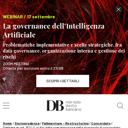
WEBINAR / 17 settembre
La governance dell’Intelligenza
Artificiale
Problematiche implementative e scelte strategiche, fra
data governance, organizzazione interna e gestione dei
rischi
ZOOM MEETING
Offerte per iscrizioni entro il 27/08
SCOPRI I DETTAGLI
Cerca nel sito
WEBINAR / 17 settembre
La governance dell’Intelligenza Artificiale
SCOPRI I DETTAGLI
Home
/
Giurisprudenza
/
Fallimentare - Restructuring
/
Concordato
/
Delibera ex art. 152 l.f. ai fini della presentazione della domanda di concordato