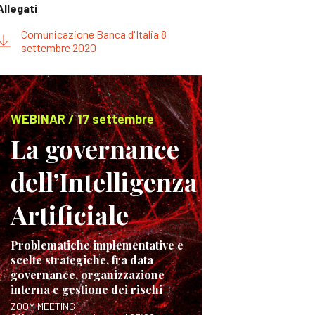
Allegati
Comunicazione Banca d'Italia 8
settembre 2020
WEBINAR / 17 settembre
La governance
dell’Intelligenza
Artificiale
Problematiche implementative e
scelte strategiche, fra data
governance, organizzazione
interna e gestione dei rischi
ZOOM MEETING