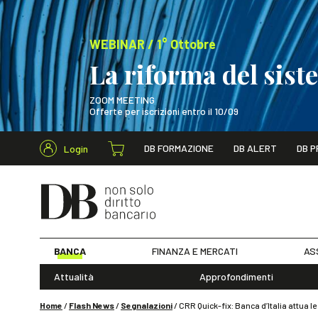
WEBINAR / 1° Ottobre
La riforma del sis
ZOOM MEETING
Offerte per iscrizioni entro il 10/09
Cerca nel s
DB FORMAZIONE
DB ALERT
DB P
Login
WEBINAR / 1° Ot
BANCA
FINANZA E MERCATI
AS
Attualità
Approfondimenti
Home
/
Flash News
/
Segnalazioni
/
CRR Quick-fix: Banca d’Italia attua l