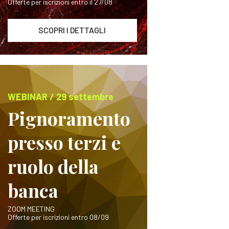
Offerte per iscrizioni entro il 27/08
SCOPRI I DETTAGLI
WEBINAR / 29 settembre
Pignoramento
presso terzi e
ruolo della
banca
ZOOM MEETING
Offerte per iscrizioni entro 08/09