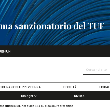
tema sanzionatorio del TUF
ito
REMIUM
tobre
La riforma del sistema sanzionatorio del TUF
SCOPRI I DET
Cerca nel sito
SICURAZIONI E PREVIDENZA
SOCIETÀ
FISCAL
Dialoghi
Rivista
Dialoghi di Diritto dell'Economia
e modifiche alle Linee guida EBA su disclosure e reporting
Editoriali