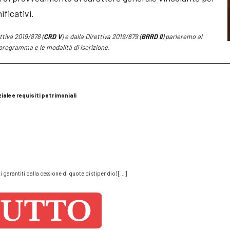
ficativi.
ttiva 2019/878 (
CRD V
) e dalla Direttiva 2019/879 (
BRRD II
) parleremo al
l programma e le modalità di iscrizione.
ziale e requisiti patrimoniali
ti garantiti dalla cessione di quote di stipendio) […]