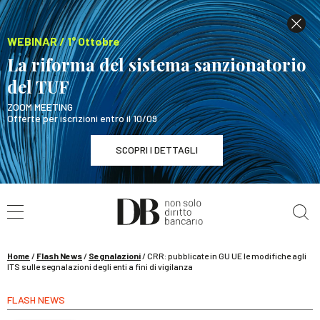
WEBINAR / 1° Ottobre
La riforma del sistema sanzionatorio
del TUF
ZOOM MEETING
Offerte per iscrizioni entro il 10/09
SCOPRI I DETTAGLI
Cerca nel sito
WEBINAR / 1° Ottobre
La riforma del sistema sanzionatorio del TUF
SCOPRI I DETTAGLI
Home
/
Flash News
/
Segnalazioni
/
CRR: pubblicate in GU UE le modifiche agli
ITS sulle segnalazioni degli enti a fini di vigilanza
FLASH NEWS