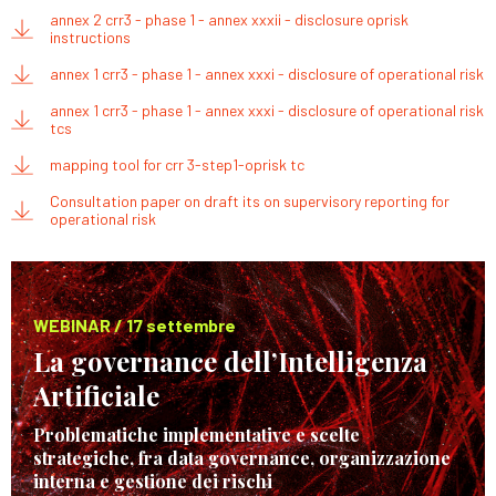
annex 2 crr3 - phase 1 - annex xxxii - disclosure oprisk
instructions
annex 1 crr3 - phase 1 - annex xxxi - disclosure of operational risk
annex 1 crr3 - phase 1 - annex xxxi - disclosure of operational risk
tcs
mapping tool for crr 3-step1-oprisk tc
Consultation paper on draft its on supervisory reporting for
operational risk
WEBINAR / 17 settembre
La governance dell’Intelligenza
Artificiale
Problematiche implementative e scelte
strategiche, fra data governance, organizzazione
interna e gestione dei rischi