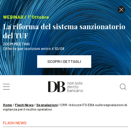
WEBINAR / 1° Ottobre
La riforma del sistema sanzionatorio
del TUF
ZOOM MEETING
Offerte per iscrizioni entro il 10/09
SCOPRI I DETTAGLI
Cerca nel sito
WEBINAR / 1° Ottobre
La riforma del sistema sanzionatorio del TUF
SCOPRI I DETTAGLI
Home
/
Flash News
/
Segnalazioni
/
CRR: le bozze ITS EBA sulle segnalazioni di
vigilanza per il rischio operativo
FLASH NEWS