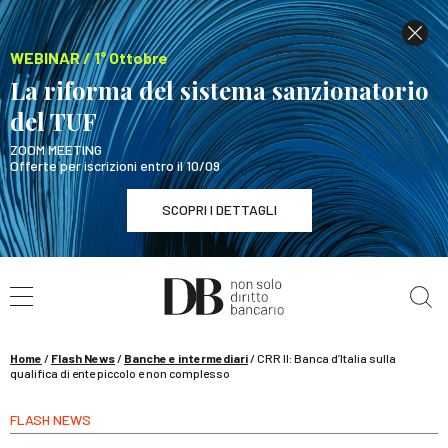
WEBINAR / 1° Ottobre
La riforma del sistema sanzionatorio
del TUF
ZOOM MEETING
Offerte per iscrizioni entro il 10/09
SCOPRI I DETTAGLI
Cerca nel sito
WEBINAR / 1° Ottobre
La riforma del sistema sanzionatorio del TUF
SCOPRI I DETTAGLI
Home
/
Flash News
/
Banche e intermediari
/
CRR II: Banca d’Italia sulla
qualifica di ente piccolo e non complesso
FLASH NEWS