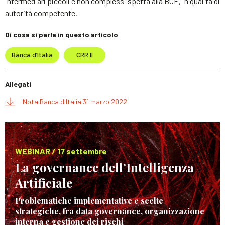
intermediari piccoli e non complessi spetta alla BCE, in qualità di
autorità competente.
Di cosa si parla in questo articolo
Banca d’Italia
CRR II
Allegati
Nota Banca d'Italia 31 marzo 2022
WEBINAR / 17 settembre
La governance dell’Intelligenza
Artificiale
Problematiche implementative e scelte
strategiche, fra data governance, organizzazione
interna e gestione dei rischi