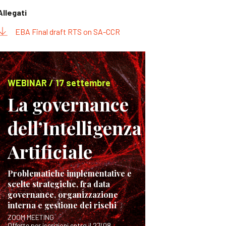
Allegati
EBA Final draft RTS on SA-CCR
WEBINAR / 17 settembre
La governance
dell’Intelligenza
Artificiale
Problematiche implementative e
scelte strategiche, fra data
governance, organizzazione
interna e gestione dei rischi
ZOOM MEETING
Offerte per iscrizioni entro il 27/08