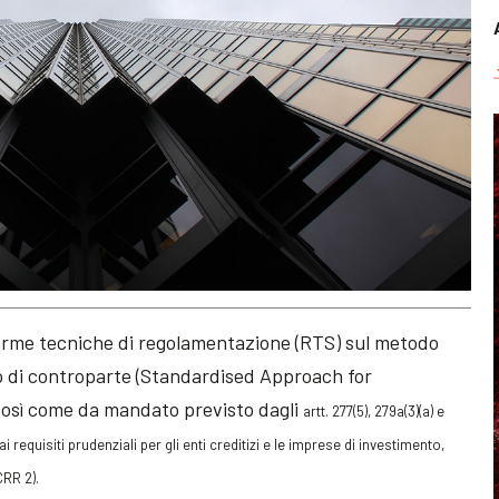
orme tecniche di regolamentazione (RTS) sul metodo
ito di controparte (Standardised Approach for
così come da mandato previsto dagli
artt. 277(5), 279a(3)(a) e
 requisiti prudenziali per gli enti creditizi e le imprese di investimento,
RR 2).