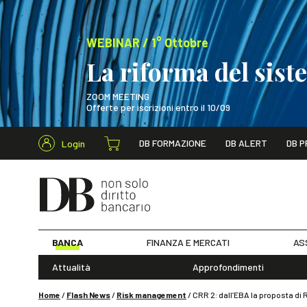
WEBINAR / 1° Ottobre
La riforma del sis
ZOOM MEETING
Offerte per iscrizioni entro il 10/09
Cerca nel s
DB FORMAZIONE
DB ALERT
DB P
Login
WEBINAR / 1° Ot
BANCA
FINANZA E MERCATI
AS
Attualità
Approfondimenti
Home
/
Flash News
/
Risk management
/
CRR 2: dall’EBA la proposta di R