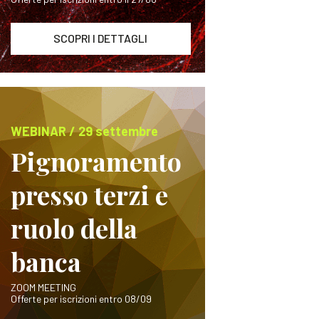
SCOPRI I DETTAGLI
WEBINAR / 29 settembre
Pignoramento
presso terzi e
ruolo della
banca
ZOOM MEETING
Offerte per iscrizioni entro 08/09