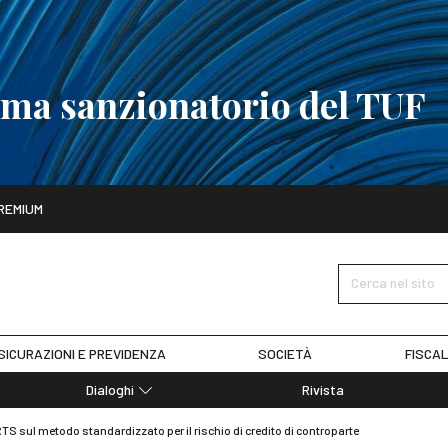
tema sanzionatorio del TUF
ito
REMIUM
tobre
La riforma del sistema sanzionatorio del TUF
SCOPRI I DET
Cerca nel sito
SICURAZIONI E PREVIDENZA
SOCIETÀ
FISCAL
Dialoghi
Rivista
Dialoghi di Diritto dell'Economia
TS sul metodo standardizzato per il rischio di credito di controparte
Editoriali