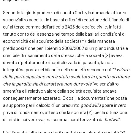
Secondo la giurisprudenza di questa Corte, la domanda attorea
va senz’altro accolta. In base ai criteri di redazione del bilancio di
cui al terzo comma dell’articolo 2426 del codice civile, infatti,
tenuto conto dell’assenza nel tempo delle basilari condizioni di
economicità dell’acquisto della società (Y), della mancata
predisposizione per il biennio 2006/2007 di un piano industriale
credibile di risanamento della stessa, che la società (X) aveva
dovuto ripetutamente ricapitalizzarla in passato, la nota
integrativa posta nel bilancio della società secondo cui
“il valore
della partecipazione non è stato svalutato in quanto si ritiene
che la perdita sia di carattere non durevole”
va senz’altro
smentita e il relativo valore della società acquisita andava
conseguentemente azzerato. E così, la documentazione posta
a supporto per il calcolo di un presunto
goodwill
appare invero
priva di fondamento, atteso che la società (Y), per la situazione
di crisi in cui verteva, era semmai caratterizzata da
badwill.
Ciò dimostra oltremodo che il capitale sociale della società (X)