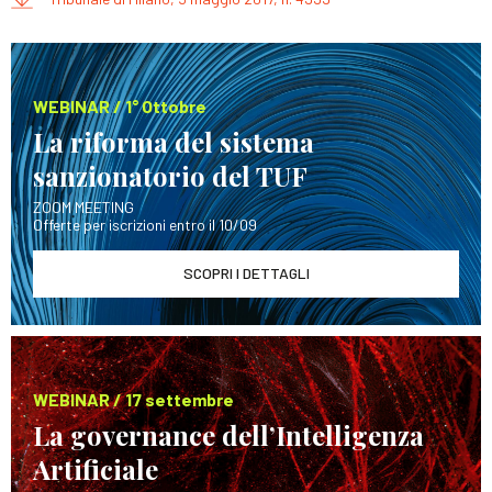
WEBINAR / 1° Ottobre
La riforma del sistema
sanzionatorio del TUF
ZOOM MEETING
Offerte per iscrizioni entro il 10/09
SCOPRI I DETTAGLI
WEBINAR / 17 settembre
La governance dell’Intelligenza
Artificiale