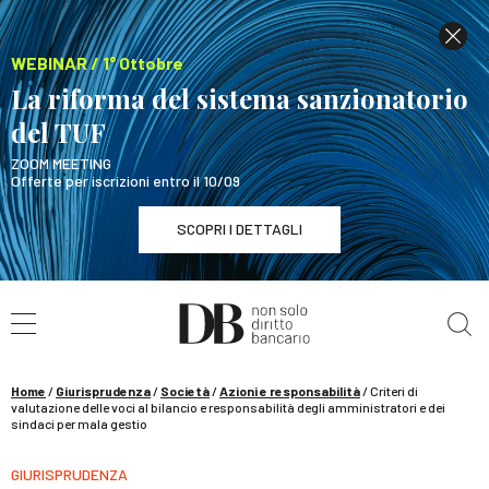
WEBINAR / 1° Ottobre
La riforma del sistema sanzionatorio
del TUF
ZOOM MEETING
Offerte per iscrizioni entro il 10/09
SCOPRI I DETTAGLI
Cerca nel sito
WEBINAR / 1° Ottobre
La riforma del sistema sanzionatorio del TUF
SCOPRI I DETTAGLI
Home
/
Giurisprudenza
/
Società
/
Azioni e responsabilità
/
Criteri di
valutazione delle voci al bilancio e responsabilità degli amministratori e dei
sindaci per mala gestio
GIURISPRUDENZA