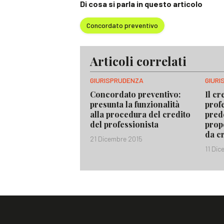
Di cosa si parla in questo articolo
Concordato preventivo
Articoli correlati
GIURISPRUDENZA
GIUR
Concordato preventivo:
Il cr
presunta la funzionalità
prof
alla procedura del credito
pred
del professionista
prop
da cr
21 Dicembre 2015
11 Di