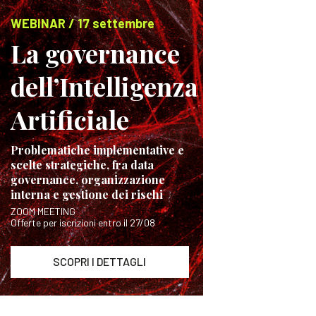
WEBINAR / 17 settembre
La governance
dell’Intelligenza
Artificiale
Problematiche implementative e
scelte strategiche, fra data
governance, organizzazione
interna e gestione dei rischi
ZOOM MEETING
Offerte per iscrizioni entro il 27/08
SCOPRI I DETTAGLI