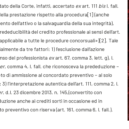
to della Corte, infatti, accertato
ex
art. 111
bis
l. fall.
 della prestazione rispetto alla procedura[1] (anche
ento dell’attivo o la salvaguardia della sua integrità),
deducibilità del credito professionale ai sensi dell’art.
 applicabile a tutte le procedure concorsuali»)[2]. Tale
lmente da tre fattori: 1) l’esclusione dall’azione
nso del professionista
ex
art. 67, comma 3, lett. g), l.
er
, comma 4, l. fall. che riconosceva la prededuzione –
to di ammissione al concordato preventivo – al solo
 3) l’interpretazione autentica dell’art. 111, comma 2, l.
er
, d.l. 23 dicembre 2013, n. 145,(convertito con
uzione anche ai crediti sorti in occasione ed in
 preventivo con riserva (art. 161, comma 6, l. fall.).