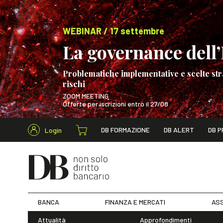
WEBINAR / 17 settembre
La governance dell’I
Problematiche implementative e scelte str
rischi
ZOOM MEETING
Offerte per iscrizioni entro il 27/08
Cerca nel s
DB FORMAZIONE
DB ALERT
DB P
Login
WEBINAR / 17 s
BANCA
FINANZA E MERCATI
ASS
Attualità
Approfondimenti