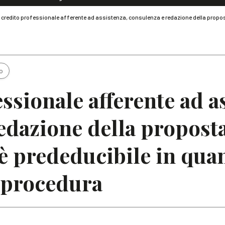
Dialoghi di Diritto dell'Economia
l credito professionale afferente ad assistenza, consulenza e redazione della propos
Editoriali
Articoli
Note
o
essionale afferente ad a
edazione della propost
è prededucibile in quan
 procedura