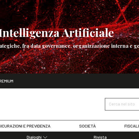
ntelligenza Artificiale
ategiche, fra data governance, organizzazione interna e ge
ito
REMIUM
ettembre
La governance dell’Intelligenza Artificiale
SCOPRI I DET
Cerca nel sito
ICURAZIONI E PREVIDENZA
SOCIETÀ
FISCAL
Dialoghi
Rivista