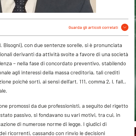
Guarda gli articoli correlati
. Bisogni), con due sentenze sorelle, si è pronunciata
ionali derivanti da attività svolte a favore di una società
sulenza – nella fase di concordato preventivo, stabilendo
ale agli interessi della massa creditoria, tali crediti
e poiché sorti, ai sensi dell’art. 111, comma 2, l. fall.,
ale.
zione promossi da due professionisti, a seguito del rigetto
tato passivo, si fondavano su vari motivi, tra cui, in
icazione di numerose norme di legge. I giudici di
ei ricorrenti, cassando con rinvio le decisioni