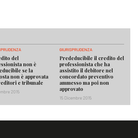
ISPRUDENZA
GIURISPRUDENZA
edito del
Prededucibile il credito del
essionista non è
professionista che ha
educibile se la
assistito il debitore nel
osta non è approvata
concordato preventivo
editori e tribunale
ammesso ma poi non
approvato
cembre 2015
15 Dicembre 2015