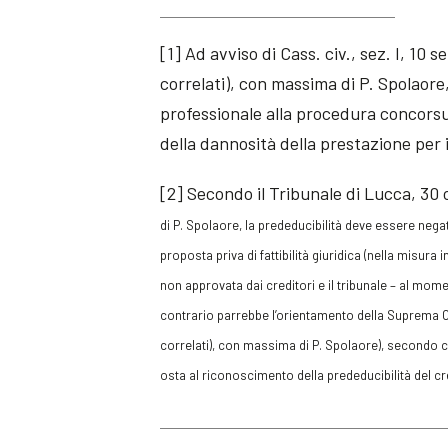
[1] Ad avviso di Cass. civ., sez. I, 10 
correlati), con massima di P. Spolaore
professionale alla procedura concors
della dannosità della prestazione per i
[2] Secondo il Tribunale di Lucca, 30
di P. Spolaore, la prededucibilità deve essere negat
proposta priva di fattibilità giuridica (nella misura 
non approvata dai creditori e il tribunale – al mom
contrario parrebbe l’orientamento della Suprema C
correlati)
,
con massima di P. Spolaore), secondo 
osta al riconoscimento della prededucibilità del cr