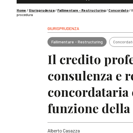
Home
/
Giurisprudenza
/
Fallimentare - Restructuring
/
Concordato
/
I
procedura
GIURISPRUDENZA
Fallimentare - Restructuring
Concordat
Il credito prof
consulenza e r
concordataria 
funzione della
Alberto Casazza