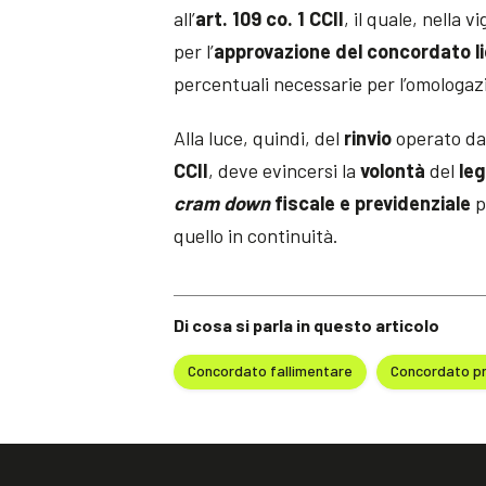
all’
art. 109 co. 1 CCII
, il quale, nella 
per l’
approvazione del concordato li
percentuali necessarie per l’omologaz
Alla luce, quindi, del
rinvio
operato dal
CCII
, deve evincersi la
volontà
del
leg
cram
down
fiscale e previdenziale
p
quello in continuità.
Di cosa si parla in questo articolo
Concordato fallimentare
Concordato p