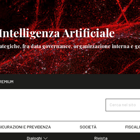
ntelligenza Artificiale
ategiche, fra data governance, organizzazione interna e ge
ito
REMIUM
ettembre
La governance dell’Intelligenza Artificiale
SCOPRI I DET
Cerca nel sito
ICURAZIONI E PREVIDENZA
SOCIETÀ
FISCAL
Dialoghi
Rivista