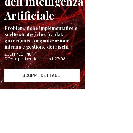
dell’Intelligenza
Artificiale
Problematiche implementative e
scelte strategiche, fra data
governance, organizzazione
interna e gestione dei rischi
ZOOM MEETING
Offerte per iscrizioni entro il 27/08
SCOPRI I DETTAGLI