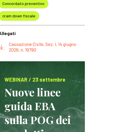
Concordato preventivo
cram down fiscale
Allegati
Cassazione Civile, Sez. I, 14 giugno
2026, n. 19790
WEBINAR / 23 settembre
Nuove linee
guida EBA
sulla POG dei