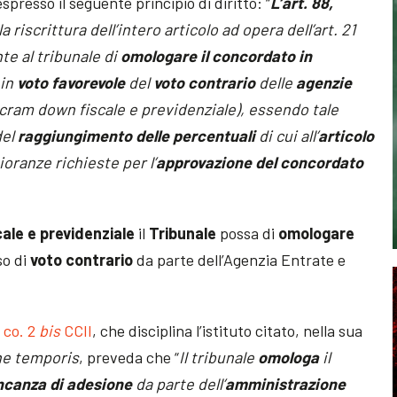
presso il seguente principio di diritto: “
L’art. 88,
la riscrittura dell’intero articolo ad opera dell’art. 21
e al tribunale di
omologare
il concordato in
in
voto favorevole
del
voto contrario
delle
agenzie
 cram down fiscale e previdenziale), essendo tale
del
raggiungimento delle percentuali
di cui all’
articolo
ioranze richieste per l’
approvazione del concordato
cale e previdenziale
il
Tribunale
possa di
omologare
so di
voto contrario
da parte dell’Agenzia Entrate e
8 co. 2
bis
CCII
, che disciplina l’istituto citato, nella sua
ne temporis
, preveda che “
Il tribunale
omologa
il
canza di adesione
da parte dell’
amministrazione