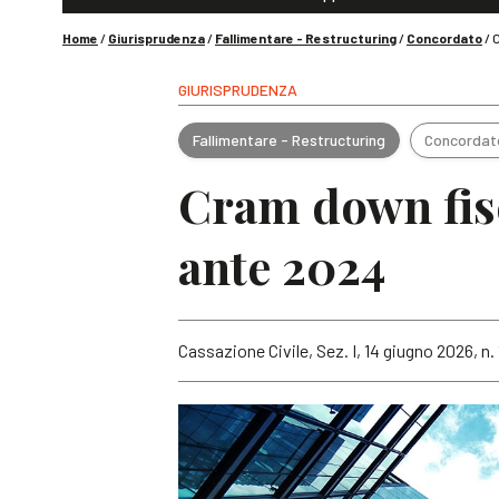
Home
/
Giurisprudenza
/
Fallimentare - Restructuring
/
Concordato
/
C
GIURISPRUDENZA
Fallimentare - Restructuring
Concordat
Cram down fisc
ante 2024
Cassazione Civile, Sez. I, 14 giugno 2026, n. 