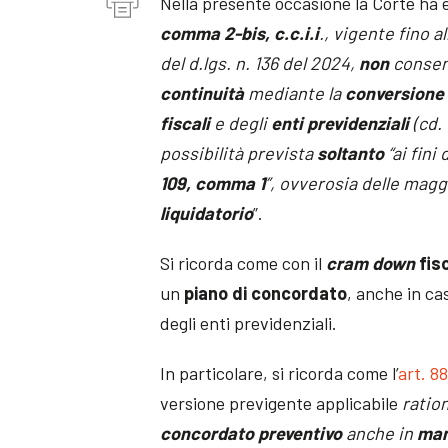
Nella presente occasione la Corte ha es
comma 2-bis, c.c.i.i
., vigente fino al
del d.lgs. n. 136 del 2024,
non
consent
continuità
mediante la
conversione
fiscali
e degli
enti previdenziali
(cd.
possibilità prevista
soltanto
“ai fini 
109, comma 1
”, ovverosia delle magg
liquidatorio
”.
Si ricorda come con il
cram down
fis
un
piano
di concordato
, anche in ca
degli enti previdenziali.
In particolare, si ricorda come l’
art. 8
versione previgente applicabile
ratio
concordato preventivo
anche in
man