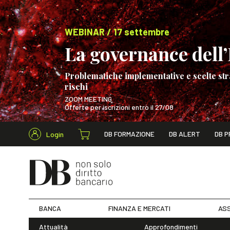
WEBINAR / 17 settembre
La governance dell’I
Problematiche implementative e scelte str
rischi
ZOOM MEETING
Offerte per iscrizioni entro il 27/08
Cerca nel s
DB FORMAZIONE
DB ALERT
DB P
Login
WEBINAR / 17 s
BANCA
FINANZA E MERCATI
ASS
Attualità
Approfondimenti