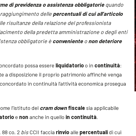
orme di previdenza o assistenza obbligatorie
quando
l raggiungimento delle
percentuali di cui all’articolo
lle risultanze della relazione del professionista
facimento della predetta amministrazione o degli enti
istenza obbligatorie è
conveniente
o
non deteriore
 concordato possa essere
liquidatorio
o in
continuità
:
te a disposizione il proprio patrimonio affinché venga
el concordato in continuità l’attività economica prosegua
ome l’istituto del
cram down
fiscale
sia applicabile
atorio
e
non
anche in quello
in continuità
.
. 88 co. 2
bis
CCII faccia
rinvio
alle
percentuali
di cui