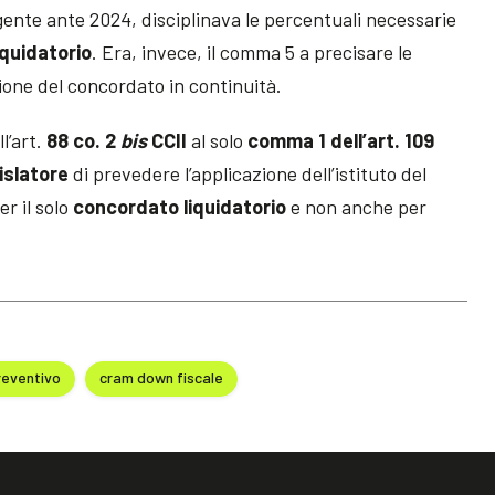
vigente ante 2024, disciplinava le percentuali necessarie
quidatorio
. Era, invece, il comma 5 a precisare le
ione del concordato in continuità.
l’art.
88 co. 2
bis
CCII
al solo
comma 1 dell’art. 109
islatore
di prevedere l’applicazione dell’istituto del
er il solo
concordato
liquidatorio
e non anche per
reventivo
cram down fiscale