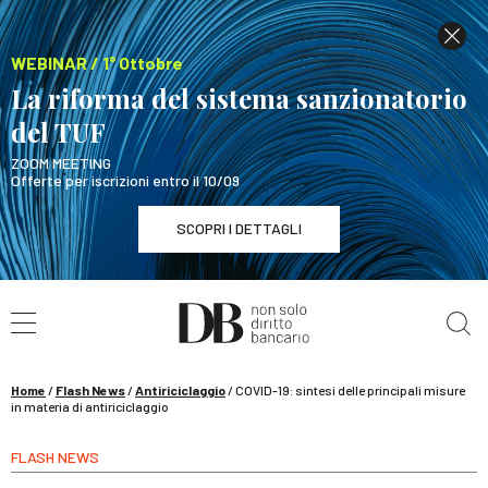
WEBINAR / 1° Ottobre
La riforma del sistema sanzionatorio
del TUF
ZOOM MEETING
Offerte per iscrizioni entro il 10/09
SCOPRI I DETTAGLI
Cerca nel sito
WEBINAR / 1° Ottobre
La riforma del sistema sanzionatorio del TUF
SCOPRI I DETTAGLI
Home
/
Flash News
/
Antiriciclaggio
/
COVID-19: sintesi delle principali misure
in materia di antiriciclaggio
FLASH NEWS