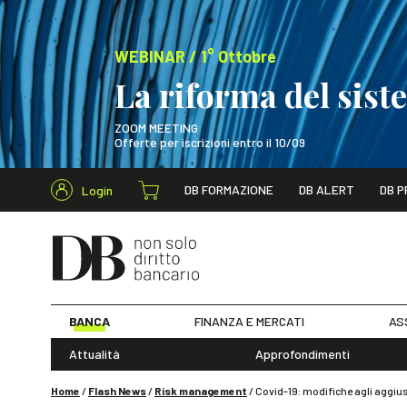
WEBINAR / 1° Ottobre
La riforma del sis
ZOOM MEETING
Offerte per iscrizioni entro il 10/09
Cerca nel s
DB FORMAZIONE
DB ALERT
DB P
Login
WEBINAR / 1° Ot
BANCA
FINANZA E MERCATI
AS
Attualità
Approfondimenti
Home
/
Flash News
/
Risk management
/
Covid‐19: modifiche agli aggiu