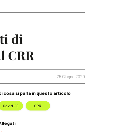
i di
al CRR
25 Giugno 2020
Di cosa si parla in questo articolo
Covid-19
CRR
Allegati