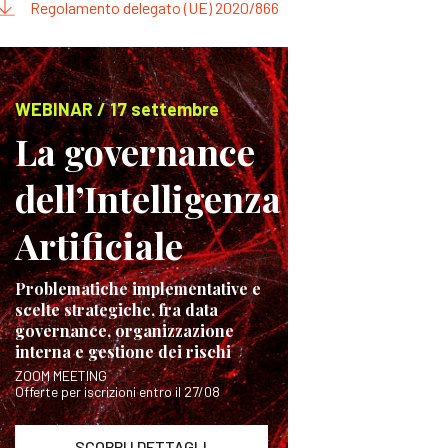
Regolamento delegato (UE) 2020/866
WEBINAR / 17 settembre
La governance
dell’Intelligenza
Artificiale
Problematiche implementative e
scelte strategiche, fra data
governance, organizzazione
interna e gestione dei rischi
ZOOM MEETING
Offerte per iscrizioni entro il 27/08
SCOPRI I DETTAGLI