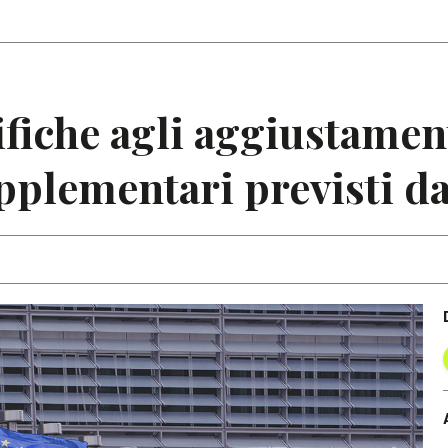
Articoli
Note
fiche agli aggiustament
pplementari previsti d