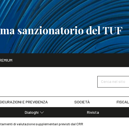
tema sanzionatorio del TUF
ito
REMIUM
tobre
La riforma del sistema sanzionatorio del TUF
SCOPRI I DET
Cerca nel sito
SICURAZIONI E PREVIDENZA
SOCIETÀ
FISCAL
Dialoghi
Rivista
Dialoghi di Diritto dell'Economia
stamenti di valutazione supplementari previsti dal CRR
Editoriali