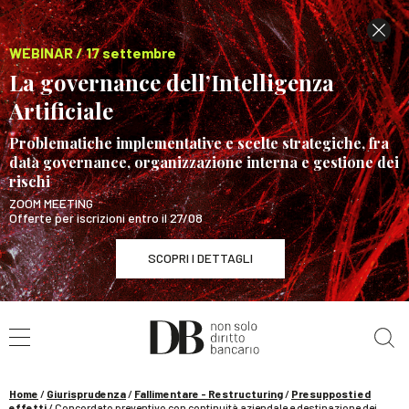
WEBINAR / 17 settembre
La governance dell’Intelligenza
Artificiale
Problematiche implementative e scelte strategiche, fra
data governance, organizzazione interna e gestione dei
rischi
ZOOM MEETING
Offerte per iscrizioni entro il 27/08
SCOPRI I DETTAGLI
Cerca nel sito
WEBINAR / 17 settembre
La governance dell’Intelligenza Artificiale
SCOPRI I DETTAGLI
Home
/
Giurisprudenza
/
Fallimentare - Restructuring
/
Presupposti ed
effetti
/
Concordato preventivo con continuità aziendale e destinazione dei