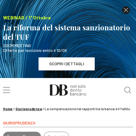
WEBINAR / 1° Ottobre
La riforma del sistema sanzionatorio
del TUF
ZOOM MEETING
Offerte per iscrizioni entro il 10/09
SCOPRI I DETTAGLI
Cerca nel sito
WEBINAR / 1° Ottobre
La riforma del sistema sanzionatorio del TUF
SCOPRI I DETTAGLI
Home
/
Giurisprudenza
/
La compensazione nei rapporti tra la banca e il fallito
GIURISPRUDENZA