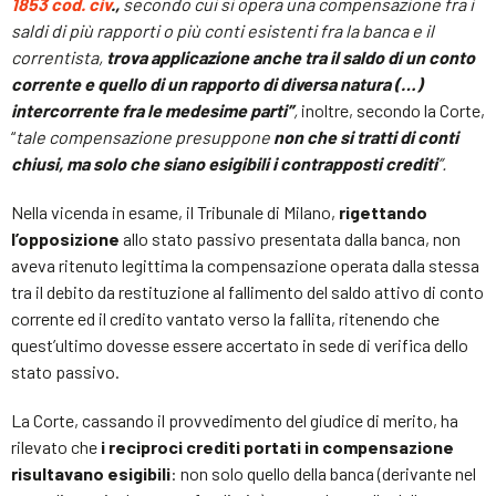
1853 cod. civ
.,
secondo cui si opera una compensazione fra i
saldi di più rapporti o più conti esistenti fra la banca e il
correntista,
trova applicazione anche tra il saldo di un conto
corrente e quello di un rapporto di diversa natura (…)
intercorrente fra le medesime parti”
,
inoltre, secondo la Corte,
“
tale compensazione presuppone
non che si tratti di conti
chiusi, ma solo che siano esigibili i contrapposti crediti
”.
Nella vicenda in esame, il Tribunale di Milano,
rigettando
l’opposizione
allo stato passivo presentata dalla banca, non
aveva ritenuto legittima la compensazione operata dalla stessa
tra il debito da restituzione al fallimento del saldo attivo di conto
corrente ed il credito vantato verso la fallita, ritenendo che
quest’ultimo dovesse essere accertato in sede di verifica dello
stato passivo.
La Corte, cassando il provvedimento del giudice di merito, ha
rilevato che
i reciproci crediti portati in compensazione
risultavano esigibili
: non solo quello della banca (derivante nel