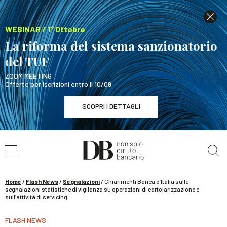
WEBINAR / 1° Ottobre
La riforma del sistema sanzionatorio
del TUF
ZOOM MEETING
Offerte per iscrizioni entro il 10/09
SCOPRI I DETTAGLI
Cerca nel sito
WEBINAR / 1° Ottobre
La riforma del sistema sanzionatorio del TUF
SCOPRI I DETTAGLI
Home
/
Flash News
/
Segnalazioni
/
Chiarimenti Banca d’Italia sulle
segnalazioni statistiche di vigilanza su operazioni di cartolarizzazione e
sull’attività di servicing
FLASH NEWS