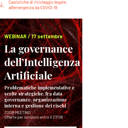
Casistiche di riciclaggio legate
all’emergenza da COVID-19
WEBINAR / 17 settembre
La governance
dell’Intelligenza
Artificiale
Problematiche implementative e
scelte strategiche, fra data
governance, organizzazione
interna e gestione dei rischi
ZOOM MEETING
Offerte per iscrizioni entro il 27/08