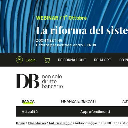
WEBINAR / 1° Ottobre
La riforma del sis
ZOOM MEETING
Offerte per iscrizioni entro il 10/09
Cerca nel s
DB FORMAZIONE
DB ALERT
DB P
Login
WEBINAR / 1° Ot
BANCA
FINANZA E MERCATI
AS
Attualità
Approfondimenti
Home
/
Flash News
/
Antiriciclaggio
/
Antiriciclaggio: dalla UIF le casist