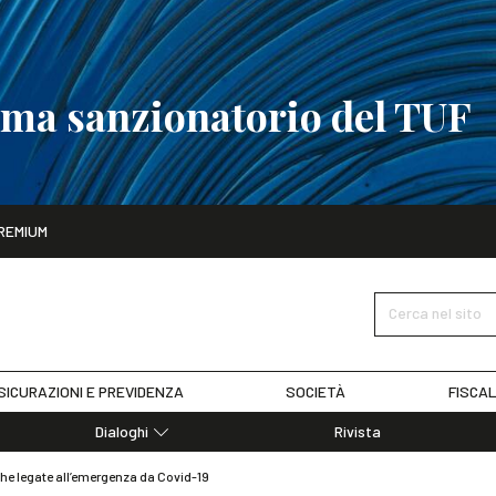
tema sanzionatorio del TUF
ito
REMIUM
tobre
La riforma del sistema sanzionatorio del TUF
SCOPRI I DET
Cerca nel sito
SICURAZIONI E PREVIDENZA
SOCIETÀ
FISCAL
Dialoghi
Rivista
Dialoghi di Diritto dell'Economia
iche legate all’emergenza da Covid-19
Editoriali