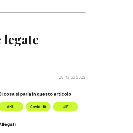
e legate
28 Marzo 2022
Di cosa si parla in questo articolo
AML
Covid-19
UIF
Allegati