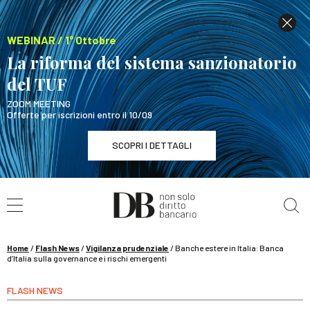
WEBINAR / 1° Ottobre
La riforma del sistema sanzionatorio
del TUF
ZOOM MEETING
Offerte per iscrizioni entro il 10/09
SCOPRI I DETTAGLI
Cerca nel sito
WEBINAR / 1° Ottobre
La riforma del sistema sanzionatorio del TUF
SCOPRI I DETTAGLI
Home
/
Flash News
/
Vigilanza prudenziale
/
Banche estere in Italia: Banca
d’Italia sulla governance e i rischi emergenti
FLASH NEWS