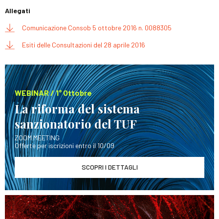
Allegati
Comunicazione Consob 5 ottobre 2016 n. 0088305
Esiti delle Consultazioni del 28 aprile 2016
WEBINAR / 1° Ottobre
La riforma del sistema
sanzionatorio del TUF
ZOOM MEETING
Offerte per iscrizioni entro il 10/09
SCOPRI I DETTAGLI