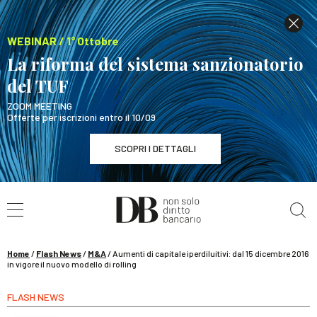
WEBINAR / 1° Ottobre
La riforma del sistema sanzionatorio
del TUF
ZOOM MEETING
Offerte per iscrizioni entro il 10/09
SCOPRI I DETTAGLI
Cerca nel sito
WEBINAR / 1° Ottobre
La riforma del sistema sanzionatorio del TUF
SCOPRI I DETTAGLI
Home
/
Flash News
/
M&A
/
Aumenti di capitale iperdiluitivi: dal 15 dicembre 2016
in vigore il nuovo modello di rolling
FLASH NEWS