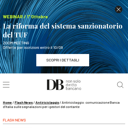
WEBINAR / 1° Ottobre
La riforma del sistema sanzionatorio
del TUF
ZOOM MEETING
Offerte per iscrizioni entro il 10/09
SCOPRI I DETTAGLI
Cerca nel sito
WEBINAR / 1° Ottobre
La riforma del sistema sanzionatorio del TUF
SCOPRI I DETTAGLI
Home
/
Flash News
/
Antiriciclaggio
/
Antiriciclaggio: comunicazione Banca
d’Italia sulle segnalazioni per i gestori del contante
FLASH NEWS