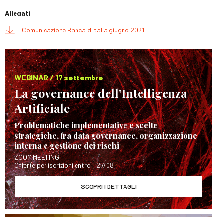
Allegati
Comunicazione Banca d'Italia giugno 2021
WEBINAR / 17 settembre
La governance dell’Intelligenza
Artificiale
Problematiche implementative e scelte
strategiche, fra data governance, organizzazione
interna e gestione dei rischi
ZOOM MEETING
Offerte per iscrizioni entro il 27/08
SCOPRI I DETTAGLI