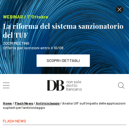
WEBINAR / 1° Ottobre
La riforma del sistema sanzionatorio
del TUF
ZOOM MEETING
Offerte per iscrizioni entro il 10/09
SCOPRI I DETTAGLI
Cerca nel sito
WEBINAR / 1° Ottobre
La riforma del sistema sanzionatorio del TUF
SCOPRI I DETTAGLI
Home
/
Flash News
/
Antiriciclaggio
/
Analisi UIF sull’impatto delle applicazioni
suptech per l’antiriciclaggio
FLASH NEWS