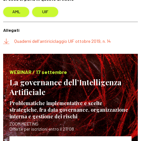
AML
UIF
Allegati
Quaderni dell'antiriciclaggio UIF ottobre 2019, n. 14
WEBINAR / 17 settembre
La governance dell’Intelligenza
Artificiale
Problematiche implementative e scelte
strategiche, fra data governance, organizzazione
interna e gestione dei rischi
ZOOM MEETING
Offerte per iscrizioni entro il 27/08