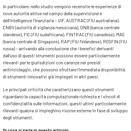
In particolare, nello studio vengono recensite le esperienze di
nove autorità attive nel campo della supervisione e
dell’intelligence finanziaria – UIF, AUSTRAC (FIU australiana),
CNBV (autorità di vigilanza messicana), DNB (banca centrale
olandese), FIC (FIU sudafricana), FINTRAC (FIU canadese), MAS
(banca centrale di Singapore), RAP (FIU finlandese), ROSFIN (FIU
russa) – arrivando alla conclusione che i benefici derivanti
dall’uso di questi strumenti possono essere particolarmente
rilevanti per le giurisdizioni con carenze nei presidi
antiriciclaggio, che possono sfruttare l’immediata disponibilità
di strumenti innovativi già impiegati in altri paesi.
Le principali criticità che caratterizzano questi strumenti
riguardano la capacità computazionale richiesta e i vincoli di
confidenzialità sulle informazioni, questi ultimi particolarmente
rilevanti qualora si impieghino risorse esterne in fase di sviluppo
degli strumenti.
Di cosa si parla in questo articolo