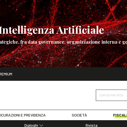
ntelligenza Artificiale
ategiche, fra data governance, organizzazione interna e ge
ito
REMIUM
ettembre
La governance dell’Intelligenza Artificiale
SCOPRI I DET
Cerca nel sito
ICURAZIONI E PREVIDENZA
SOCIETÀ
FISCAL
Dialoghi
Rivista