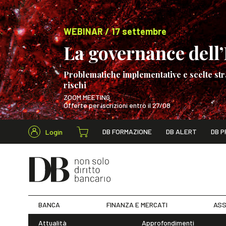
WEBINAR / 17 settembre
La governance dell’I
Problematiche implementative e scelte str
rischi
ZOOM MEETING
Offerte per iscrizioni entro il 27/08
Cerca nel s
DB FORMAZIONE
DB ALERT
DB P
Login
WEBINAR / 17 s
BANCA
FINANZA E MERCATI
ASS
Attualità
Approfondimenti