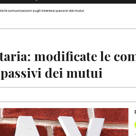
Dialoghi di Diritto dell'Economia
te le comunicazioni sugli interessi passivi dei mutui
Editoriali
Articoli
Note
taria: modificate le co
 passivi dei mutui