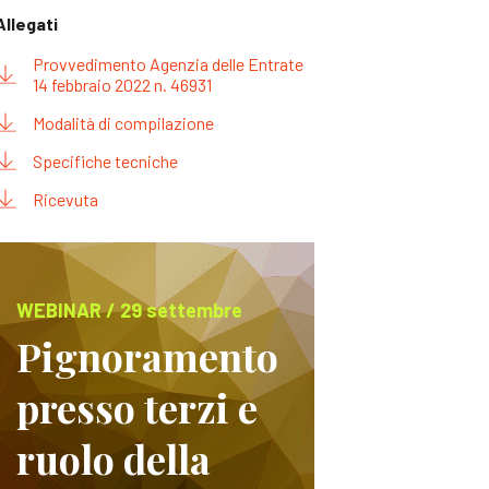
Allegati
Provvedimento Agenzia delle Entrate
14 febbraio 2022 n. 46931
Modalità di compilazione
Specifiche tecniche
Ricevuta
WEBINAR / 29 settembre
Pignoramento
presso terzi e
ruolo della