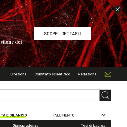
SCOPRI I DETTAGLI
stione dei
Direzione
Comitato scientifico
Redazione
TAGLI
ITÀ E BILANCIO
FALLIMENTO
PA
Giurisprudenza
Tesi di Laurea