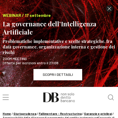
WEBINAR / 17 settembre
La governance dell’Intelligenza
Artificiale
Problematiche implementative e scelte strategiche, fra
data governance, organizzazione interna e gestione dei
rischi
ZOOM MEETING
Offerte per iscrizioni entro il 27/08
SCOPRI I DETTAGLI
Cerca nel sito
WEBINAR / 17 settembre
La governance dell’Intelligenza Artificiale
SCOPRI I DETTAGLI
Home
/
Giurisprudenza
/
Fallimentare - Restructuring
/
Garanzie e privilegi
/
Ammissibilità della dilazione di pagamento del credito ipotecario nell’accordo di