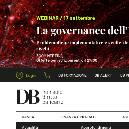
WEBINAR / 17 settembre
La governance dell’I
Problematiche implementative e scelte str
rischi
ZOOM MEETING
Offerte per iscrizioni entro il 27/08
Cerca nel s
DB FORMAZIONE
DB ALERT
DB P
Login
WEBINAR / 17 s
BANCA
FINANZA E MERCATI
ASS
Attualità
Approfondimenti