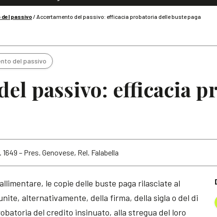
Dialoghi di Diritto dell'Economia
del passivo
/
Accertamento del passivo: efficacia probatoria delle buste paga
Editoriali
Articoli
Note
nto del passivo
el passivo: efficacia p
. 1649 – Pres. Genovese, Rel. Falabella
llimentare, le copie delle buste paga rilasciate al
nite, alternativamente, della firma, della sigla o del di
obatoria del credito insinuato, alla stregua del loro