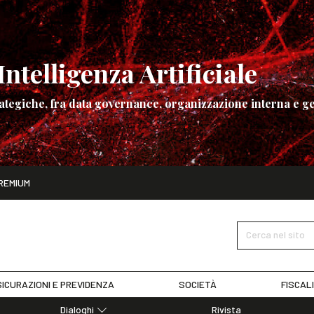
ntelligenza Artificiale
ategiche, fra data governance, organizzazione interna e ge
ito
REMIUM
ettembre
La governance dell’Intelligenza Artificiale
SCOPRI I DET
Cerca nel sito
ICURAZIONI E PREVIDENZA
SOCIETÀ
FISCAL
Dialoghi
Rivista