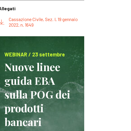
Allegati
Cassazione Civile, Sez. I, 19 gennaio
2022, n. 1649
WEBINAR / 23 settembre
Nuove linee
guida EBA
sulla POG dei
prodotti
bancari