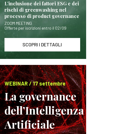
L’inclusione dei fattori ESG e dei
rischi di greenwashing nel
processo di product governance
ZOOM MEETING
Offerte per iscrizioni entro il 02/09
SCOPRI I DETTAGLI
WEBINAR / 17 settembre
La governance
dell’Intelligenza
Artificiale