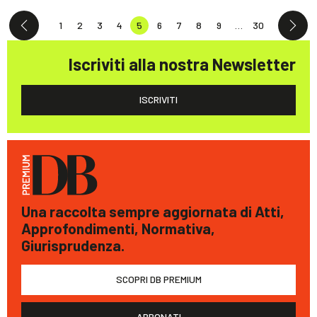
1
2
3
4
5
6
7
8
9
…
30
Iscriviti alla nostra Newsletter
ISCRIVITI
Una raccolta sempre aggiornata di Atti,
Approfondimenti, Normativa,
Giurisprudenza.
SCOPRI DB PREMIUM
ABBONATI