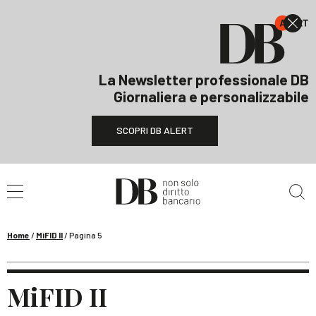
La Newsletter professionale DB
Giornaliera e personalizzabile
SCOPRI DB ALERT
Cerca nel sito
Home
/
MiFID II
/
Pagina 5
MiFID II