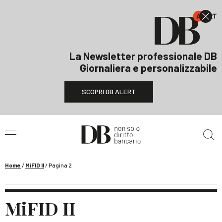
La Newsletter professionale DB
Giornaliera e personalizzabile
SCOPRI DB ALERT
Cerca nel sito
Home
/
MiFID II
/
Pagina 2
MiFID II