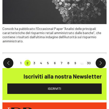
Consob ha pubblicato l’Occasional Paper “Analisi delle principali
caratteristiche del risparmio retail amministrato dalle banche”, che
contiene i risultati dall’ultima indagine dell’Autorità sul risparmio
amministrato.
1
2
3
4
5
6
7
8
9
…
30
Iscriviti alla nostra Newsletter
ISCRIVITI