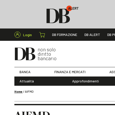
Cerca nel s
DB FORMAZIONE
DB ALERT
DB P
Login
BANCA
FINANZA E MERCATI
ASS
Attualità
Approfondimenti
Home
/
AIFMD
AIFMD