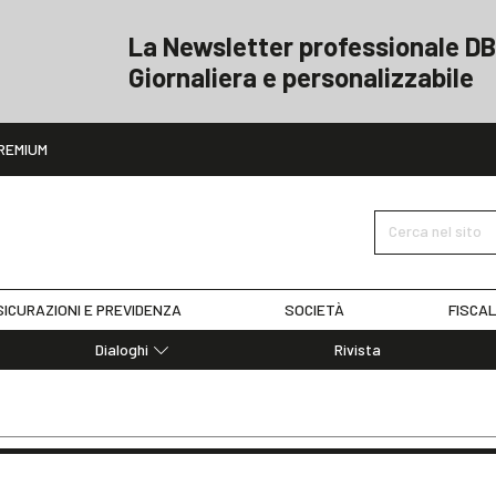
La Newsletter professionale DB
Giornaliera e personalizzabile
ito
REMIUM
Cerca nel sito
ICURAZIONI E PREVIDENZA
SOCIETÀ
FISCAL
Dialoghi
Rivista
Dialoghi di Diritto dell'Economia
Editoriali
Articoli
Note