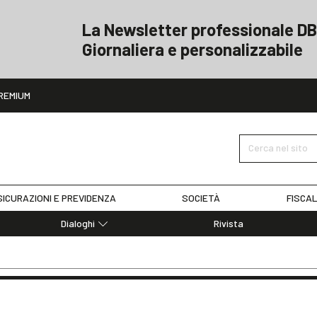
La Newsletter professionale DB
Giornaliera e personalizzabile
ito
REMIUM
Cerca nel sito
ICURAZIONI E PREVIDENZA
SOCIETÀ
FISCAL
Dialoghi
Rivista
Dialoghi di Diritto dell'Economia
Editoriali
Articoli
Note