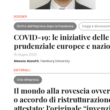
DOSSIER
Diritto dell'Impresa dopo la Pandemia
Saggi e discussion
COVID-19: le iniziative delle
prudenziale europee e nazio
15 Giugno 2020
Alessio Azzutti
, Hamburg University
EDITORIALI
Crisi d’Impresa
Il mondo alla rovescia ovve
o accordo di ristrutturazion
attestato: l’originale “invenz