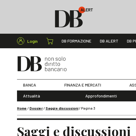
Cerca nel s
DB FORMAZIONE
DB ALERT
DB P
Login
BANCA
FINANZA E MERCATI
ASS
Attualità
Approfondimenti
Home
/
Dossier
/
Saggi e discussioni
/
Pagina 3
Saggi e discussioni