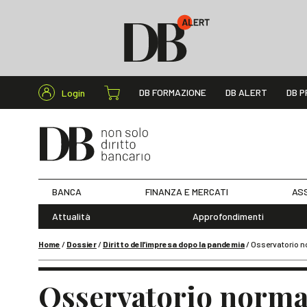
Cerca nel s
DB FORMAZIONE
DB ALERT
DB P
Login
BANCA
FINANZA E MERCATI
ASS
Attualità
Approfondimenti
Home
/
Dossier
/
Diritto dell’impresa dopo la pandemia
/
Osservatorio n
Osservatorio normat