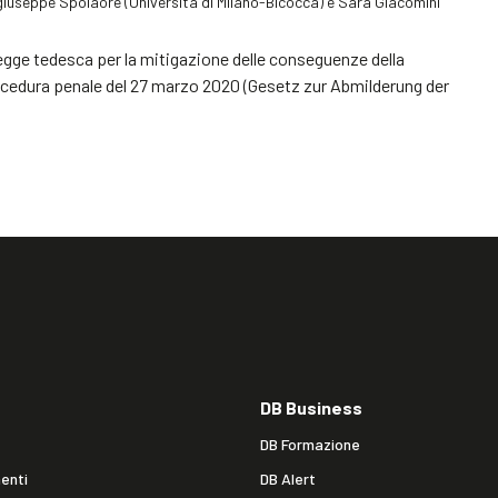
giuseppe Spolaore (Università di Milano-Bicocca) e Sara Giacomini
a legge tedesca per la mitigazione delle conseguenze della
procedura penale del 27 marzo 2020 (Gesetz zur Abmilderung der
DB Business
DB Formazione
enti
DB Alert