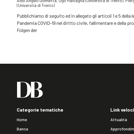
Aldo Angelo Dolmetta, Ugo Malvagna (Università di Trento), Pier
(Università di Trento)
Pubblichiamo di seguito ed in allegato gli articoli 1 e 5 dell
Pandemia COVID-19 nel diritto civile, fallimentare e della 
Folgen der
Categorie tematiche
Link veloci
Home
Attualità
Banca
Approfondim