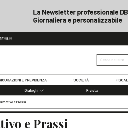
La Newsletter professionale DB
Giornaliera e personalizzabile
ito
REMIUM
Cerca nel sito
ICURAZIONI E PREVIDENZA
SOCIETÀ
FISCAL
Dialoghi
Rivista
Dialoghi di Diritto dell'Economia
ormativo e Prassi
Editoriali
Articoli
ivo e Prassi
Note