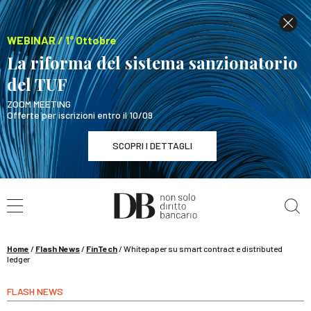
WEBINAR / 1° Ottobre
La riforma del sistema sanzionatorio
del TUF
ZOOM MEETING
Offerte per iscrizioni entro il 10/09
SCOPRI I DETTAGLI
Cerca nel sito
WEBINAR / 1° Ottobre
La riforma del sistema sanzionatorio del TUF
SCOPRI I DETTAGLI
Home
/
Flash News
/
FinTech
/
Whitepaper su smart contract e distributed
ledger
FLASH NEWS