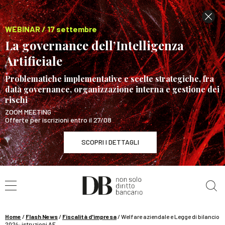
WEBINAR / 17 settembre
La governance dell’Intelligenza
Artificiale
Problematiche implementative e scelte strategiche, fra
data governance, organizzazione interna e gestione dei
rischi
ZOOM MEETING
Offerte per iscrizioni entro il 27/08
SCOPRI I DETTAGLI
Cerca nel sito
WEBINAR / 17 settembre
La governance dell’Intelligenza Artificiale
SCOPRI I DETTAGLI
Home
/
Flash News
/
Fiscalità d'impresa
/
Welfare aziendale e Legge di bilancio
2024: istruzioni AE