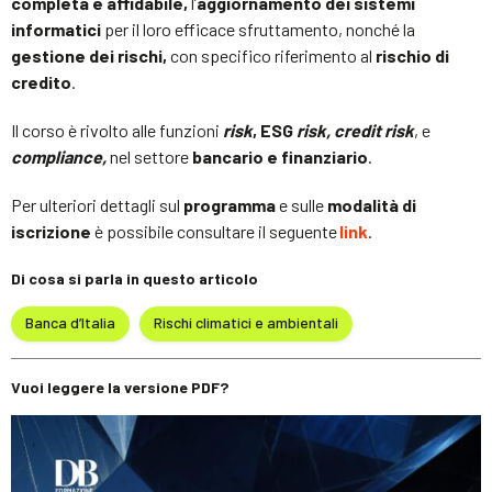
completa e affidabile,
l’
aggiornamento dei sistemi
informatici
per il loro efficace sfruttamento, nonché la
gestione dei rischi,
con specifico riferimento al
rischio di
credito
.
Il corso è rivolto alle funzioni
risk
,
ESG
risk, credit risk
, e
compliance,
nel settore
bancario e finanziario
.
Per ulteriori dettagli sul
programma
e sulle
modalità di
iscrizione
è possibile consultare il seguente
link
.
Di cosa si parla in questo articolo
Banca d’Italia
Rischi climatici e ambientali
Vuoi leggere la versione PDF?