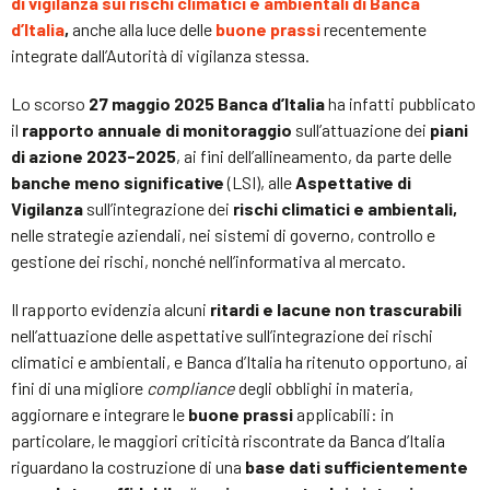
di vigilanza sui rischi climatici e ambientali di Banca
d’Italia
,
anche alla luce delle
buone prassi
recentemente
integrate dall’Autorità di vigilanza stessa.
Lo scorso
27 maggio 2025 Banca d’Italia
ha infatti pubblicato
il
rapporto a
n
nuale di monitoraggio
sull’attuazione dei
piani
di azione 2023-2025
, ai fini dell’allineamento, da parte delle
banche meno significative
(LSI), alle
Aspettative di
Vigilanza
sull’integrazione dei
rischi climatici e ambientali,
nelle strategie aziendali, nei sistemi di governo, controllo e
gestione dei rischi, nonché nell’informativa al mercato.
Il rapporto evidenzia alcuni
ritardi e lacune non trascurabili
nell’attuazione delle aspettative sull’integrazione dei rischi
climatici e ambientali, e Banca d’Italia ha ritenuto opportuno, ai
fini di una migliore
compliance
degli obblighi in materia,
aggiornare e integrare le
buone prassi
applicabili: in
particolare, le maggiori criticità riscontrate da Banca d’Italia
riguardano la costruzione di una
base dati sufficientemente