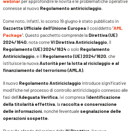
webinar
per approfondire le novità e le problematiche operative
connesse al nuovo
Regolamento antiriciclaggio
.
Come noto, infatti, lo scorso 19 giugno è stato pubblicato in
Gazzetta Ufficiale dell’Unione Europea
il cosiddetto “
AML
Package
“. Questo pacchetto comprende la
Direttiva (UE)
2024/1640
, nota come
VI Direttiva Antiriciclaggio
, il
Regolamento (UE) 2024/1624
o solo
Regolamento
Antiriciclaggio
, e il
Regolamento (UE) 2024/1620
, che
istituisce la nuova
Autorità per la lotta al riciclaggio e al
finanziamento del terrorismo (AMLA)
.
Il nuovo
Regolamento Antiriciclaggio
introduce significative
modifiche nel processo di controllo antiriciclaggio connesso alle
fasi dell’
Adeguata Verifica
, ivi compresa l’
identificazione
della titolarità effettiva
, la
raccolta e conservazione
delle informazioni
, nonché l’eventuale
segnalazione delle
operazioni sospette
.
Pur sullo sfondo del regime della
IV Direttiva
, il nuovo