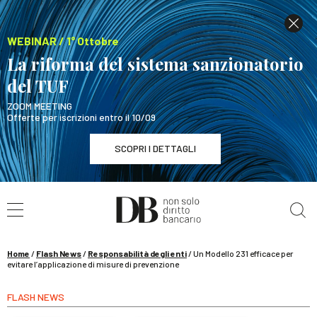
WEBINAR / 1° Ottobre
La riforma del sistema sanzionatorio
del TUF
ZOOM MEETING
Offerte per iscrizioni entro il 10/09
SCOPRI I DETTAGLI
Cerca nel sito
WEBINAR / 1° Ottobre
La riforma del sistema sanzionatorio del TUF
SCOPRI I DETTAGLI
Home
/
Flash News
/
Responsabilità degli enti
/
Un Modello 231 efficace per
evitare l’applicazione di misure di prevenzione
FLASH NEWS