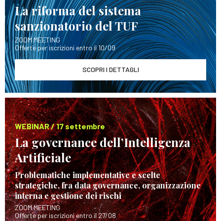
La riforma del sistema
sanzionatorio del TUF
ZOOM MEETING
Offerte per iscrizioni entro il 10/09
SCOPRI I DETTAGLI
WEBINAR / 17 settembre
La governance dell’Intelligenza
Artificiale
Problematiche implementative e scelte
strategiche, fra data governance, organizzazione
interna e gestione dei rischi
ZOOM MEETING
Offerte per iscrizioni entro il 27/08