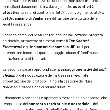
essenziali di un Modello 231 efficace, che non deve limitarsi a
formalismi documentali, ma deve garantire
autenticità
attuativa
, presidi di controllo effettivi, coinvolgimento attivo
dell’
Organismo di Vigilanza
e diffusione della cultura della
legalità in azienda.
Vengono altresì delineati i criteri per una valutazione integrata
del rischio, attraverso strumenti come il
Tax Control
Framework
e gli
Indicatori di anomalia UIF
, utili per
intercettare fenomeni quali riciclaggio, abuso di fondi pubblici,
corruzione e reati tributari.
La seconda parte approfondisce i
passaggi operativi del
self
cleaning
, dalla costruzione del
risk assessment,
alla
progettazione dei protocolli, fino alla gestione dei flussi
finanziari e all’adozione di misure durature.
Il documento propone un approccio metodologico rigoroso, che
tenga conto del
contesto territoriale e settoriale
e del
coinvolgimento delle autorità giudiziarie e degli
stakeholder
.