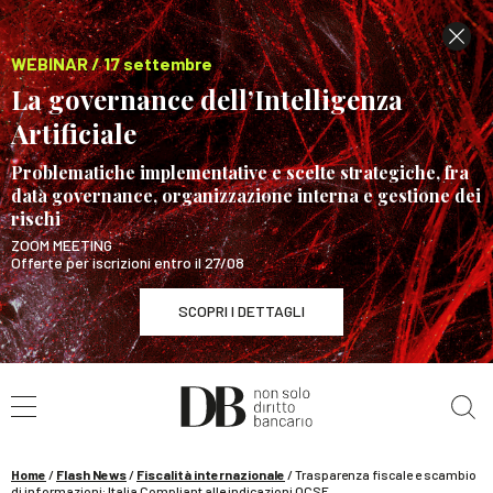
WEBINAR / 17 settembre
La governance dell’Intelligenza
Artificiale
Problematiche implementative e scelte strategiche, fra
data governance, organizzazione interna e gestione dei
rischi
ZOOM MEETING
Offerte per iscrizioni entro il 27/08
SCOPRI I DETTAGLI
Cerca nel sito
WEBINAR / 17 settembre
La governance dell’Intelligenza Artificiale
SCOPRI I DETTAGLI
Home
/
Flash News
/
Fiscalità internazionale
/
Trasparenza fiscale e scambio
di informazioni: Italia Compliant alle indicazioni OCSE