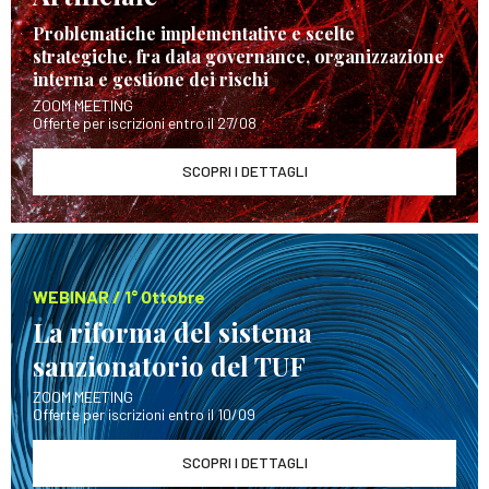
Problematiche implementative e scelte
strategiche, fra data governance, organizzazione
interna e gestione dei rischi
ZOOM MEETING
Offerte per iscrizioni entro il 27/08
SCOPRI I DETTAGLI
WEBINAR / 1° Ottobre
La riforma del sistema
sanzionatorio del TUF
ZOOM MEETING
Offerte per iscrizioni entro il 10/09
SCOPRI I DETTAGLI