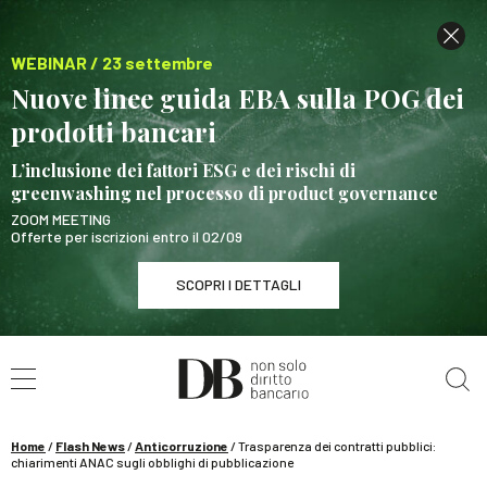
WEBINAR / 23 settembre
Nuove linee guida EBA sulla POG dei
prodotti bancari
L’inclusione dei fattori ESG e dei rischi di
greenwashing nel processo di product governance
ZOOM MEETING
Offerte per iscrizioni entro il 02/09
SCOPRI I DETTAGLI
Cerca nel sito
WEBINAR / 23 settembre
Nuove linee guida EBA sulla POG dei prodotti
bancari
Home
/
Flash News
/
Anticorruzione
/
Trasparenza dei contratti pubblici:
SCOPRI I DETTAGLI
chiarimenti ANAC sugli obblighi di pubblicazione