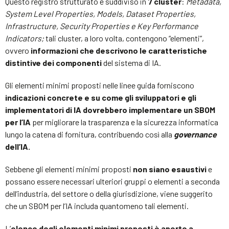
Questo registro strutturato è suddiviso in
7 cluster
:
Metadata,
System Level Properties, Models, Dataset Properties,
Infrastructure, Security Properties e Key Performance
Indicators;
tali cluster, a loro volta, contengono “elementi”,
ovvero
informazioni che descrivono le caratteristiche
distintive dei componenti
del sistema di IA.
Gli elementi minimi proposti nelle linee guida forniscono
indicazioni concrete e su come gli sviluppatori e gli
implementatori di IA dovrebbero implementare un SBOM
per l’IA
per migliorare la trasparenza e la sicurezza informatica
lungo la catena di fornitura, contribuendo così alla
governance
dell’IA.
Sebbene gli elementi minimi proposti
non siano esaustivi
e
possano essere necessari ulteriori gruppi o elementi a seconda
dell’industria, del settore o della giurisdizione, viene suggerito
che un SBOM per l’IA includa quantomeno tali elementi.
L’
elenco degli elementi minimi proposti è aperto a