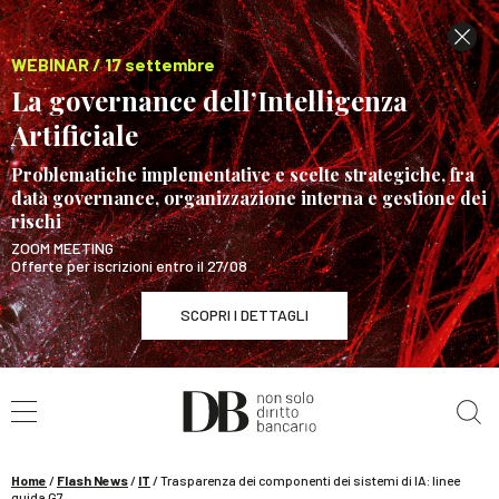
WEBINAR / 17 settembre
La governance dell’Intelligenza
Artificiale
Problematiche implementative e scelte strategiche, fra
data governance, organizzazione interna e gestione dei
rischi
ZOOM MEETING
Offerte per iscrizioni entro il 27/08
SCOPRI I DETTAGLI
Cerca nel sito
WEBINAR / 17 settembre
La governance dell’Intelligenza Artificiale
SCOPRI I DETTAGLI
Home
/
Flash News
/
IT
/
Trasparenza dei componenti dei sistemi di IA: linee
guida G7