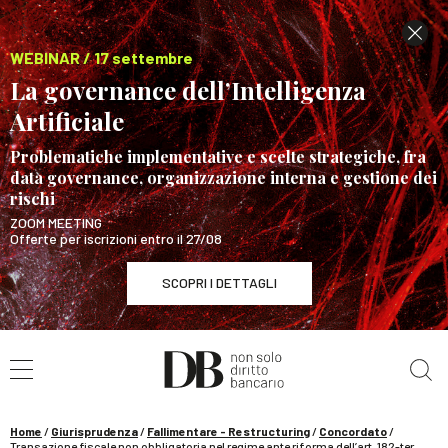
WEBINAR / 17 settembre
La governance dell’Intelligenza
Artificiale
Problematiche implementative e scelte strategiche, fra
data governance, organizzazione interna e gestione dei
rischi
ZOOM MEETING
Offerte per iscrizioni entro il 27/08
SCOPRI I DETTAGLI
Cerca nel sito
WEBINAR / 17 settembre
La governance dell’Intelligenza Artificiale
SCOPRI I DETTAGLI
Home
/
Giurisprudenza
/
Fallimentare - Restructuring
/
Concordato
/
Transazione fiscale non obbligatoria nel regime ante riforma dell’art. 182-ter