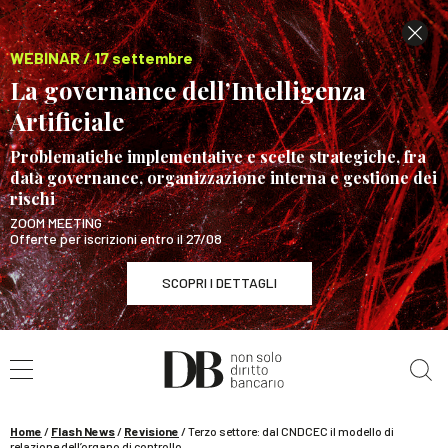
WEBINAR / 17 settembre
La governance dell’Intelligenza
Artificiale
Problematiche implementative e scelte strategiche, fra
data governance, organizzazione interna e gestione dei
rischi
ZOOM MEETING
Offerte per iscrizioni entro il 27/08
SCOPRI I DETTAGLI
Cerca nel sito
WEBINAR / 17 settembre
La governance dell’Intelligenza Artificiale
SCOPRI I DETTAGLI
Home
/
Flash News
/
Revisione
/
Terzo settore: dal CNDCEC il modello di
relazione dell’organo di controllo