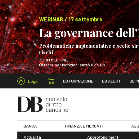
WEBINAR / 17 settembre
La governance dell’I
Problematiche implementative e scelte str
rischi
ZOOM MEETING
Offerte per iscrizioni entro il 27/08
Cerca nel s
DB FORMAZIONE
DB ALERT
DB P
Login
WEBINAR / 17 s
BANCA
FINANZA E MERCATI
ASS
Attualità
Approfondimenti