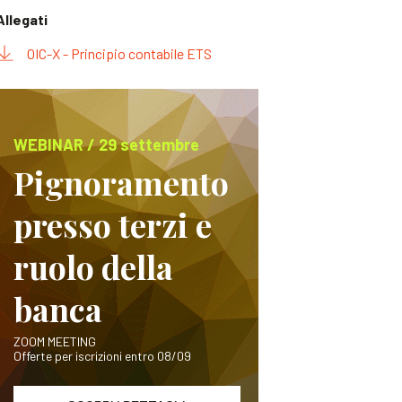
Allegati
OIC-X - Principio contabile ETS
WEBINAR / 29 settembre
Pignoramento
presso terzi e
ruolo della
banca
ZOOM MEETING
Offerte per iscrizioni entro 08/09