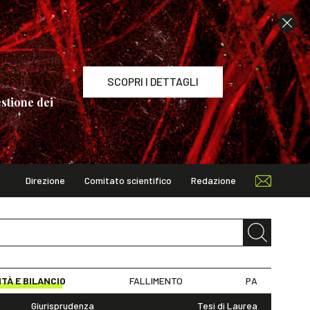
SCOPRI I DETTAGLI
stione dei
Direzione
Comitato scientifico
Redazione
TAGLI
ITÀ E BILANCIO
FALLIMENTO
PA
Giurisprudenza
Tesi di Laurea