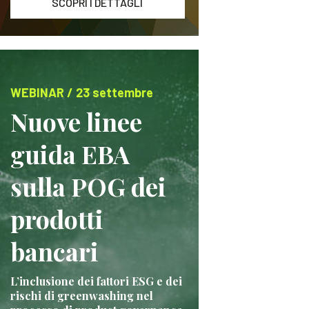
SCOPRI I DETTAGLI
WEBINAR / 23 settembre
Nuove linee
guida EBA
sulla POG dei
prodotti
bancari
L’inclusione dei fattori ESG e dei
rischi di greenwashing nel