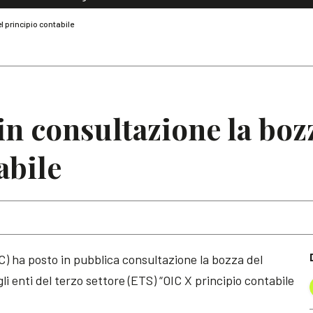
Dialoghi di Diritto dell'Economia
l principio contabile
Editoriali
Articoli
Note
in consultazione la boz
abile
IC) ha posto in pubblica consultazione la bozza del
gli enti del terzo settore (ETS) “OIC X principio contabile