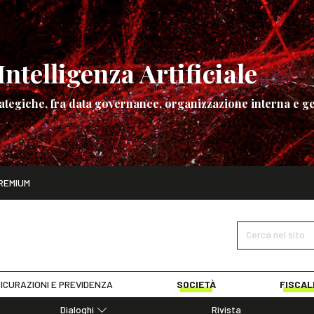
ntelligenza Artificiale
ategiche, fra data governance, organizzazione interna e ge
ito
REMIUM
ettembre
La governance dell’Intelligenza Artificiale
SCOPRI I DET
Cerca nel sito
ICURAZIONI E PREVIDENZA
SOCIETÀ
FISCAL
Dialoghi
Rivista