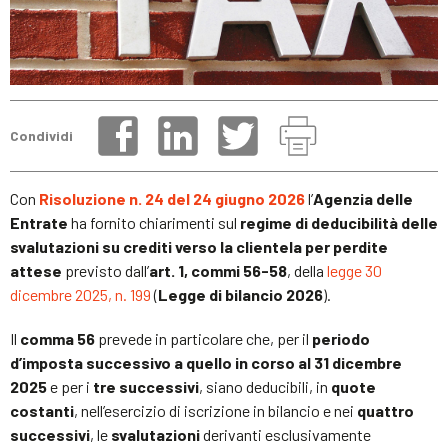
Condividi
Con
Risoluzione n. 24 del 24 giugno 2026
l’
Agenzia delle
Entrate
ha fornito chiarimenti sul
regime di deducibilità delle
svalutazioni su crediti verso la clientela per perdite
attese
previsto dall’
art. 1, commi 56-58
, della
legge 30
dicembre 2025, n. 199
(
Legge di bilancio 2026
).
Il
comma 56
prevede in particolare che, per il
periodo
d’imposta successivo a quello in corso al 31 dicembre
2025
e per i
tre successivi
, siano deducibili, in
quote
costanti
, nell’esercizio di iscrizione in bilancio e nei
quattro
successivi
, le
svalutazioni
derivanti esclusivamente