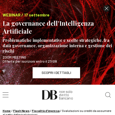
WEBINAR / 17 settembre
La governance dell’Intelligenza
Artificiale
Problematiche implementative e scelte strategiche, fra
data governance, organizzazione interna e gestione dei
rischi
ZOOM MEETING
Offerte per iscrizioni entro il 27/08
SCOPRI I DETTAGLI
Cerca nel sito
WEBINAR / 17 settembre
La governance dell’Intelligenza Artificiale
SCOPRI I DETTAGLI
Home
/
Flash News
/
Fiscalità d'impresa
/
Svalutazioni su crediti da assumere
al netto delle rivalutazioni