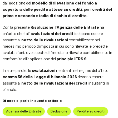
dall’adozione del
modello di rilevazione del fondo a
copertura delle perdite attese su crediti
, per i
crediti del
primo e secondo stadio di rischio di credito
.
Con la presente
Risoluzione
, l’
Agenzia delle Entrate
ha
chiarito che tali
svalutazioni dei crediti
debbano essere
assunte al
netto delle rivalutazioni
contabilizzate nel
medesimo periodo d’imposta in cui sono rilevate le predette
svalutazioni, ove queste ultime siano rilevate contabilmente in
conformità all’applicazione del
principio IFRS 9
.
In altre parole, le
svalutazioni
rientranti nel regime del citato
comma 56 della Legge di bilancio 2026
devono essere
assunte al
netto delle rivalutazioni dei crediti
risultanti in
bilancio.
Di cosa si parla in questo articolo
Agenzia delle Entrate
Deduzione
Perdite su crediti