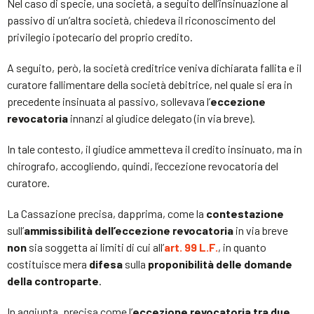
Nel caso di specie, una società, a seguito dell’insinuazione al
passivo di un’altra società, chiedeva il riconoscimento del
privilegio ipotecario del proprio credito.
A seguito, però, la società creditrice veniva dichiarata fallita e il
curatore fallimentare della società debitrice, nel quale si era in
precedente insinuata al passivo, sollevava l’
eccezione
revocatoria
innanzi al giudice delegato (in via breve).
In tale contesto, il giudice ammetteva il credito insinuato, ma in
chirografo, accogliendo, quindi, l’eccezione revocatoria del
curatore.
La Cassazione precisa, dapprima, come la
contestazione
sull’
ammissibilità dell’eccezione revocatoria
in via breve
non
sia soggetta ai limiti di cui all’
art. 99 L.F.
, in quanto
costituisce mera
difesa
sulla
proponibilità delle domande
della controparte
.
In aggiunta, precisa come l’
eccezione revocatoria tra due