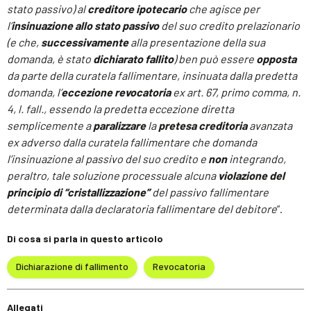
stato passivo) al
creditore ipotecario
che agisce per
l’
insinuazione allo stato passivo
del suo credito prelazionario
(e che,
successivamente
alla presentazione della sua
domanda, è stato
dichiarato fallito
) ben può essere
opposta
da parte della curatela fallimentare, insinuata dalla predetta
domanda, l’
eccezione revocatoria
ex art. 67, primo comma, n.
4, l. fall., essendo la predetta eccezione diretta
semplicemente a
paralizzare
la
pretesa creditoria
avanzata
ex adverso dalla curatela fallimentare che domanda
l’insinuazione al passivo del suo credito e
non
integrando,
peraltro, tale soluzione processuale alcuna
violazione
del
principio di “cristallizzazione”
del passivo fallimentare
determinata dalla declaratoria fallimentare del debitore
”.
Di cosa si parla in questo articolo
Dichiarazione di fallimento
Revocatoria
Allegati