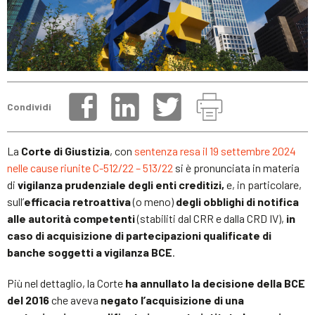
Condividi
La
Corte di Giustizia
, con
sentenza resa il 19 settembre 2024
nelle cause riunite C-512/22 – 513/22
si è pronunciata in materia
di
vigilanza prudenziale degli enti creditizi,
e, in particolare,
sull’
efficacia retroattiva
(o meno)
degli obblighi di notifica
alle autorità competenti
(stabiliti dal CRR e dalla CRD IV),
in
caso di acquisizione di partecipazioni qualificate di
banche soggetti a vigilanza BCE
.
Più nel dettaglio, la Corte
ha annullato la decisione della BCE
del 2016
che aveva
negato l’acquisizione di una