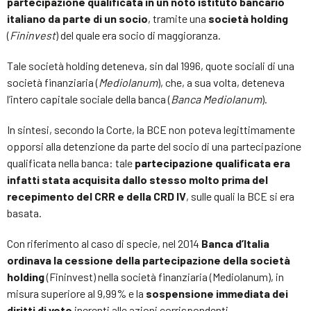
partecipazione qualificata in un noto istituto bancario
italiano da parte di un socio
, tramite una
società holding
(
Fininvest
) del quale era socio di maggioranza.
Tale società holding deteneva, sin dal 1996, quote sociali di una
società finanziaria (
Mediolanum
), che, a sua volta, deteneva
l’intero capitale sociale della banca (
Banca Mediolanum
).
In sintesi, secondo la Corte, la BCE non poteva legittimamente
opporsi alla detenzione da parte del socio di una partecipazione
qualificata nella banca: tale
partecipazione qualificata era
infatti stata acquisita dallo stesso molto prima del
recepimento
del CRR e della CRD IV
, sulle quali la BCE si era
basata.
Con riferimento al caso di specie, nel 2014
Banca d’Italia
ordinava la cessione della partecipazione della società
holding
(Fininvest) nella società finanziaria (Mediolanum), in
misura superiore al 9,99% e la
sospensione immediata dei
diritti di voto
inerenti alle azioni corrispondenti.