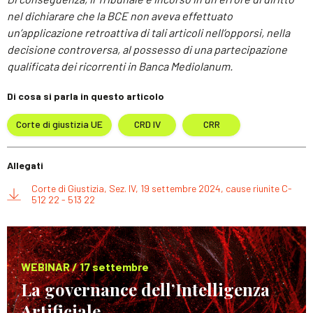
nel dichiarare che la BCE non aveva effettuato
un’applicazione retroattiva di tali articoli nell’opporsi, nella
decisione controversa, al possesso di una partecipazione
qualificata dei ricorrenti in Banca Mediolanum.
Di cosa si parla in questo articolo
Corte di giustizia UE
CRD IV
CRR
Allegati
Corte di Giustizia, Sez. IV, 19 settembre 2024, cause riunite C-
512 22 - 513 22
WEBINAR / 17 settembre
La governance dell’Intelligenza
Artificiale