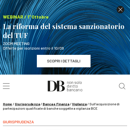
WEBINAR / 1° Ottobre
La riforma del sistema sanzionatorio
del TUF
ZOOM MEETING
Offerte per iscrizioni entro il 10/09
SCOPRI I DETTAGLI
Cerca nel sito
WEBINAR / 1° Ottobre
La riforma del sistema sanzionatorio del TUF
SCOPRI I DETTAGLI
Home
/
Giurisprudenza
/
Banca e Finanza
/
Vigilanza
/
Sull’acquisizione di
partecipazioni qualificate di banche soggette a vigilanza BCE
GIURISPRUDENZA