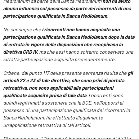
Mediolanum da parte della Banca Mediolanum
non ha avuto
alcuna influenza sul possesso da parte dei ricorrenti di una
partecipazione qualificata in Banca Mediolanum
.
Ne consegue che
i ricorrenti non hanno acquisito una
partecipazione qualificata in Banca Mediolanum dopo la data
di entrata in vigore delle disposizioni che recepivano la
direttiva CRD IV,
ma che essi hanno soltanto conservato una
siffatta partecipazione acquisita precedentemente.
Orbene, dal punto 117 della presente sentenza risulta che
gli
articoli 22 e 23 di tale direttiva, che sono privi di portata
retroattiva, non sono applicabili alle partecipazioni
qualificate acquisite prima di tale data
. I ricorrenti sono
quindi legittimati a sostenere che la BCE, nell’opporsi al
possesso di una partecipazione qualificata dei ricorrenti in
Banca Mediolanum, ha effettuato illegalmente
un’applicazione retroattiva di tali articoli.
Di conseguenza, il Tribunale è incorso in un errore di diritto